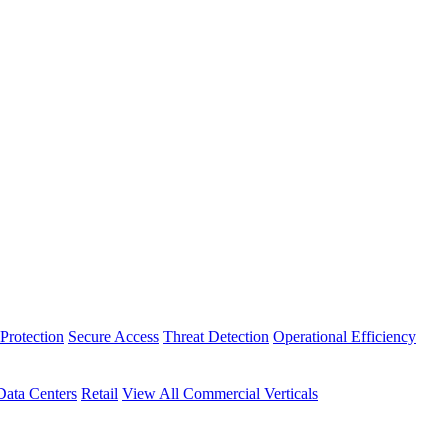
Protection
Secure Access
Threat Detection
Operational Efficiency
Data Centers
Retail
View All Commercial Verticals