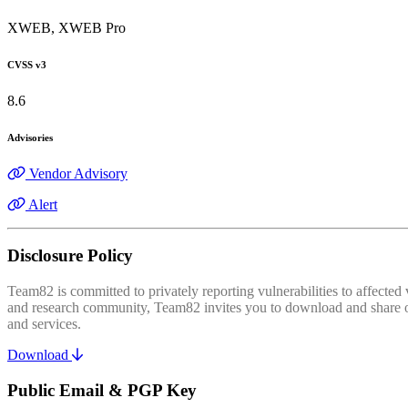
XWEB, XWEB Pro
CVSS v3
8.6
Advisories
Vendor Advisory
Alert
Disclosure Policy
Team82 is committed to privately reporting vulnerabilities to affecte
and research community, Team82 invites you to download and share our
and services.
Download
Public Email & PGP Key