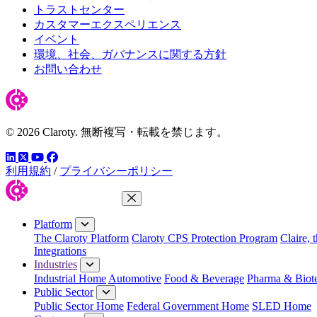
トラストセンター
カスタマーエクスペリエンス
イベント
環境、社会、ガバナンスに関する方針
お問い合わせ
© 2026 Claroty. 無断複写・転載を禁じます。
LinkedIn
YouTube
Facebook
ツイッター
利用規約
/
プライバシーポリシー
Close Menu
Platform
The Claroty Platform
Claroty CPS Protection Program
Claire, 
Integrations
Industries
Industrial Home
Automotive
Food & Beverage
Pharma & Biot
Public Sector
Public Sector Home
Federal Government Home
SLED Home