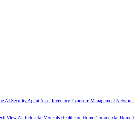
the AI Security Agent
Asset Inventory
Exposure Management
Network 
ech
View All Industrial Verticals
Healthcare Home
Commercial Home