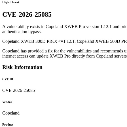
High Threat
CVE-2026-25085
A vulnerability exists in Copeland XWEB Pro version 1.12.1 and prior, 
authentication bypass.
Copeland XWEB 300D PRO: <=1.12.1, Copeland XWEB 500D PRO: 
Copeland has provided a fix for the vulnerabilities and recommends u
internet access can update XWEB Pro directly from Copeland serve
Risk Information
CVE ID
CVE-2026-25085
Vendor
Copeland
Product