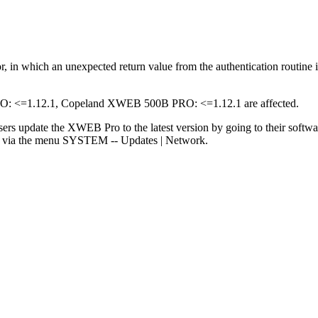
in which an unexpected return value from the authentication routine is 
<=1.12.1, Copeland XWEB 500B PRO: <=1.12.1 are affected.
sers update the XWEB Pro to the latest version by going to their softw
rs via the menu SYSTEM -- Updates | Network.