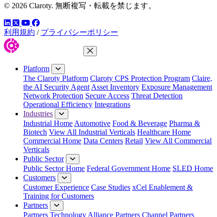
© 2026 Claroty. 無断複写・転載を禁じます。
LinkedIn
YouTube
Facebook
ツイッター
利用規約
/
プライバシーポリシー
Close Menu
Platform
The Claroty Platform
Claroty CPS Protection Program
Claire,
the AI Security Agent
Asset Inventory
Exposure Management
Network Protection
Secure Access
Threat Detection
Operational Efficiency
Integrations
Industries
Industrial Home
Automotive
Food & Beverage
Pharma &
Biotech
View All Industrial Verticals
Healthcare Home
Commercial Home
Data Centers
Retail
View All Commercial
Verticals
Public Sector
Public Sector Home
Federal Government Home
SLED Home
Customers
Customer Experience
Case Studies
xCel Enablement &
Training for Customers
Partners
Partners
Technology Alliance Partners
Channel Partners