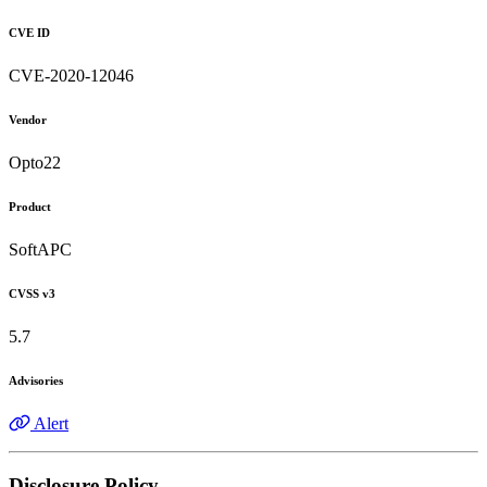
CVE ID
CVE-2020-12046
Vendor
Opto22
Product
SoftAPC
CVSS v3
5.7
Advisories
Alert
Disclosure Policy