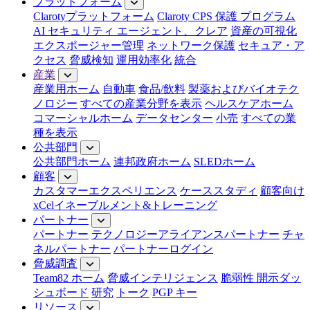
プラットフォーム
Clarotyプラットフォーム
Claroty CPS 保護 プログラム
AI セキュリティ エージェント、クレア
資産の可視化
エクスポージャー管理
ネットワーク保護
セキュア・ア
クセス
脅威検知
運用効率化
統合
産業
産業用ホーム
自動車
食品/飲料
製薬およびバイオテク
ノロジー
すべての産業分野を表示
ヘルスケアホーム
コマーシャルホーム
データセンター
小売
すべての業
種を表示
公共部門
公共部門ホーム
連邦政府ホーム
SLEDホーム
顧客
カスタマーエクスペリエンス
ケーススタディ
顧客向け
xCelイネーブルメント&トレーニング
パートナー
パートナー
テクノロジーアライアンスパートナー
チャ
ネルパートナー
パートナーログイン
脅威調査
Team82 ホーム
脅威インテリジェンス
脆弱性 開示ダッ
シュボード
研究
トーク
PGP キー
リソース