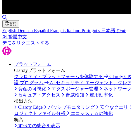
検索の切り替え
言語
English
Deutsch
Español
Français
Italiano
Português
日本語
한국
어
繁體中文
デモをリクエストする
プラットフォーム
Clarotyプラットフォーム
クラロティ・プラットフォームを体験する
Claroty C
護 プログラム
AI セキュリティ エージェント、クレ
資産の可視化
エクスポージャー管理
ネットワー
セキュア・アクセス
脅威検知
運用効率化
検出方法
Claroty Edge
パッシブモニタリング
安全なクエリ
ロジェクトファイル分析
エコシステムの強化
統合
すべての統合を表示