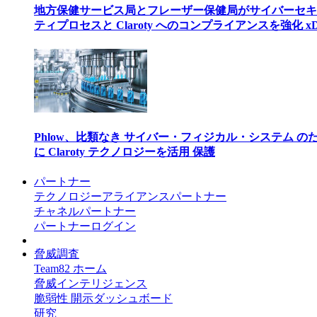
地方保健サービス局とフレーザー保健局がサイバーセキ
ティプロセスと Claroty へのコンプライアンスを強化 xD
Phlow、比類なき サイバー・フィジカル・システム の
に Claroty テクノロジーを活用 保護
パートナー
テクノロジーアライアンスパートナー
チャネルパートナー
パートナーログイン
脅威調査
Team82 ホーム
脅威インテリジェンス
脆弱性 開示ダッシュボード
研究