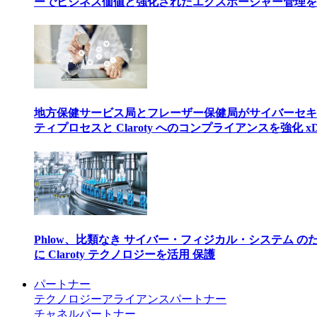
ーでビジネス価値と強化されたエクスポージャー管理を
地方保健サービス局とフレーザー保健局がサイバーセキ
ティプロセスと Claroty へのコンプライアンスを強化 xD
Phlow、比類なき サイバー・フィジカル・システム の
に Claroty テクノロジーを活用 保護
パートナー
テクノロジーアライアンスパートナー
チャネルパートナー