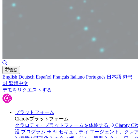
検索の切り替え
言語
English
Deutsch
Español
Français
Italiano
Português
日本語
한국
어
繁體中文
デモをリクエストする
プラットフォーム
Clarotyプラットフォーム
クラロティ・プラットフォームを体験する
Claroty C
護 プログラム
AI セキュリティ エージェント、クレ