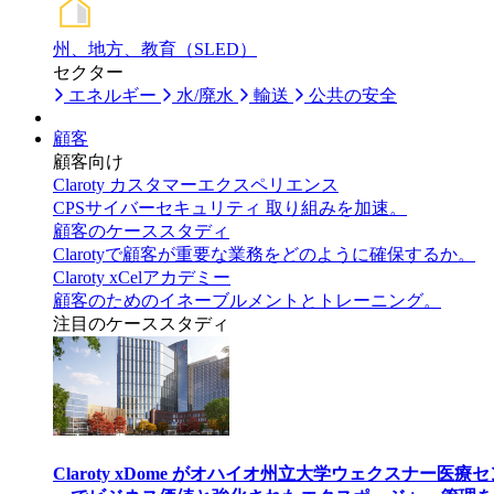
州、地方、教育（SLED）
セクター
エネルギー
水/廃水
輸送
公共の安全
顧客
顧客向け
Claroty カスタマーエクスペリエンス
CPSサイバーセキュリティ 取り組みを加速。
顧客のケーススタディ
Clarotyで顧客が重要な業務をどのように確保するか。
Claroty xCelアカデミー
顧客のためのイネーブルメントとトレーニング。
注目のケーススタディ
Claroty xDome がオハイオ州立大学ウェクスナー医療