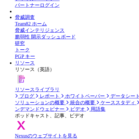
パートナーログイン
脅威調査
Team82 ホーム
脅威インテリジェンス
脆弱性 開示ダッシュボード
研究
トーク
PGP キー
リソース
リソース（英語）
リソースライブラリ
ブログ
レポート
ホワイトペーパー
データシー
ソリューションの概要
統合の概要
ケーススタディ
ンデマンドウェビナー
ビデオ
用語集
ポッドキャスト、記事、ビデオ
Nexusのウェブサイトを見る