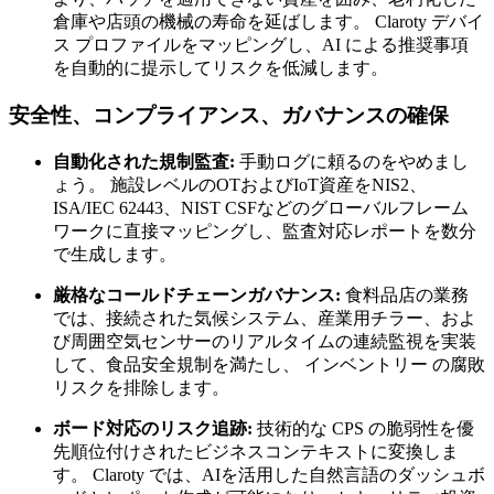
倉庫や店頭の機械の寿命を延ばします。 Claroty デバイ
ス プロファイルをマッピングし、AI による推奨事項
を自動的に提示してリスクを低減します。
安全性、コンプライアンス、ガバナンスの確保
自動化された規制監査:
手動ログに頼るのをやめまし
ょう。 施設レベルのOTおよびIoT資産をNIS2、
ISA/IEC 62443、NIST CSFなどのグローバルフレーム
ワークに直接マッピングし、監査対応レポートを数分
で生成します。
厳格なコールドチェーンガバナンス:
食料品店の業務
では、接続された気候システム、産業用チラー、およ
び周囲空気センサーのリアルタイムの連続監視を実装
して、食品安全規制を満たし、 インベントリー の腐敗
リスクを排除します。
ボード対応のリスク追跡:
技術的な CPS の脆弱性を優
先順位付けされたビジネスコンテキストに変換しま
す。 Claroty では、AIを活用した自然言語のダッシュボ