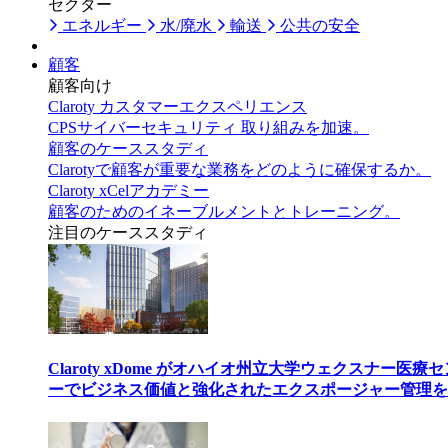
セクター
エネルギー
水/廃水
輸送
公共の安全
顧客
顧客向け
Claroty カスタマーエクスペリエンス
CPSサイバーセキュリティ 取り組みを加速。
顧客のケーススタディ
Clarotyで顧客が重要な業務をどのように確保するか。
Claroty xCelアカデミー
顧客のためのイネーブルメントとトレーニング。
注目のケーススタディ
Claroty xDome がオハイオ州立大学ウェクスナー医療
ーでビジネス価値と強化されたエクスポージャー管理を