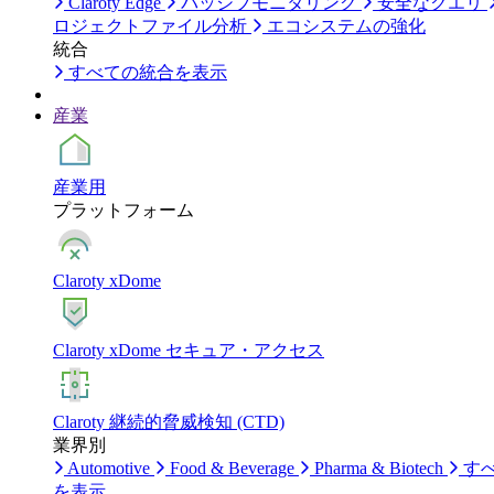
Claroty Edge
パッシブモニタリング
安全なクエリ
ロジェクトファイル分析
エコシステムの強化
統合
すべての統合を表示
産業
産業用
プラットフォーム
Claroty xDome
Claroty xDome セキュア・アクセス
Claroty 継続的脅威検知 (CTD)
業界別
Automotive
Food & Beverage
Pharma & Biotech
す
を表示