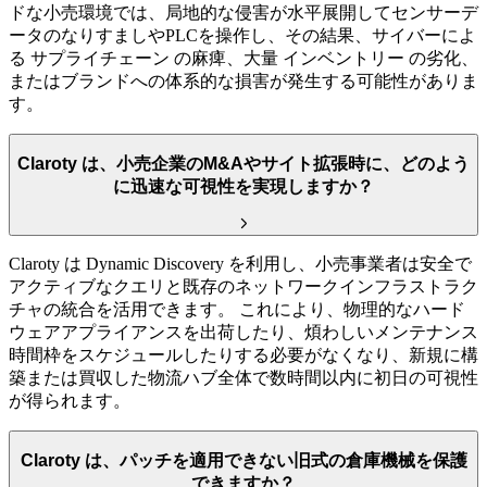
ドな小売環境では、局地的な侵害が水平展開してセンサーデ
ータのなりすましやPLCを操作し、その結果、サイバーによ
る サプライチェーン の麻痺、大量 インベントリー の劣化、
またはブランドへの体系的な損害が発生する可能性がありま
す。
Claroty は、小売企業のM&Aやサイト拡張時に、どのよう
に迅速な可視性を実現しますか？
Claroty は Dynamic Discovery を利用し、小売事業者は安全で
アクティブなクエリと既存のネットワークインフラストラク
チャの統合を活用できます。 これにより、物理的なハード
ウェアアプライアンスを出荷したり、煩わしいメンテナンス
時間枠をスケジュールしたりする必要がなくなり、新規に構
築または買収した物流ハブ全体で数時間以内に初日の可視性
が得られます。
Claroty は、パッチを適用できない旧式の倉庫機械を保護
できますか？