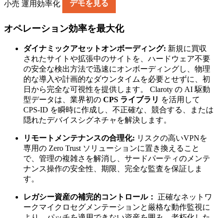
小売 運用効率化
デモを見る
オペレーション効率を最大化
ダイナミックアセットオンボーディング:
新規に買収
されたサイトや拡張中のサイトを、ハードウェア不要
の安全な検出方法で迅速にオンボーディングし、物理
的な導入や計画的なダウンタイムを必要とせずに、初
日から完全な可視性を提供します。 Claroty の AI 駆動
型データは、業界初の
CPS ライブラリ
を活用して
CPS-ID を瞬時に作成し、不正確な、競合する、または
隠れたデバイスシグネチャを解決します。
リモートメンテナンスの合理化:
リスクの高いVPNを
専用の Zero Trust ソリューションに置き換えること
で、管理の複雑さを解消し、サードパーティのメンテ
ナンス操作の安全性、期限、完全な監査を保証しま
す。
レガシー資産の補完的コントロール：
正確なネットワ
ークマイクロセグメンテーションと厳格な動作監視に
より、パッチを適用できない資産を囲み、老朽化した