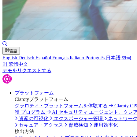
検索の切り替え
言語
English
Deutsch
Español
Français
Italiano
Português
日本語
한국
어
繁體中文
デモをリクエストする
プラットフォーム
Clarotyプラットフォーム
クラロティ・プラットフォームを体験する
Claroty C
護 プログラム
AI セキュリティ エージェント、クレ
資産の可視化
エクスポージャー管理
ネットワー
セキュア・アクセス
脅威検知
運用効率化
検出方法