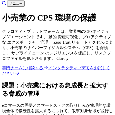
検索の切り替え
メニュー
小売業の CPS 環境の保護
クラロティ・プラットフォーム は、業界初のCPSネイティ
ブAIエージェントです。 動的 資産可視化、プロアクティブ
な エクスポージャー管理、 Zero Trust リモートアクセスによ
り、小売業のサイバーフィジカルシステム（CPS）を保護
し、 サプライチェーン のレジリエンスを保証し、リスクプ
ロファイルを低下させます。 Claroty
専門チームに相談する
インタラクティブデモをお試しく
ださい
課題：小売業における急成長と拡大す
る脅威の管理
eコマースの需要とスマートストアの取り組みが物理的な環
境全体で接続性を拡大するにつれて、攻撃対象領域が並行し