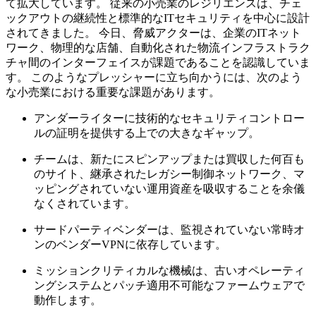
て拡大しています。 従来の小売業のレジリエンスは、チェ
ックアウトの継続性と標準的なITセキュリティを中心に設計
されてきました。 今日、脅威アクターは、企業のITネット
ワーク、物理的な店舗、自動化された物流インフラストラク
チャ間のインターフェイスが課題であることを認識していま
す。 このようなプレッシャーに立ち向かうには、次のよう
な小売業における重要な課題があります。
アンダーライターに技術的なセキュリティコントロー
ルの証明を提供する上での大きなギャップ。
チームは、新たにスピンアップまたは買収した何百も
のサイト、継承されたレガシー制御ネットワーク、マ
ッピングされていない運用資産を吸収することを余儀
なくされています。
サードパーティベンダーは、監視されていない常時オ
ンのベンダーVPNに依存しています。
ミッションクリティカルな機械は、古いオペレーティ
ングシステムとパッチ適用不可能なファームウェアで
動作します。