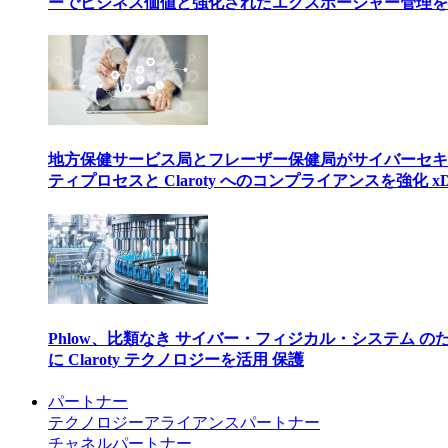
ーでビジネス価値と強化されたエクスポージャー管理を
地方保健サービス局とフレーザー保健局がサイバーセキ
ティプロセスと Claroty へのコンプライアンスを強化 xD
Phlow、比類なき サイバー・フィジカル・システム の
に Claroty テクノロジーを活用 保護
パートナー
テクノロジーアライアンスパートナー
チャネルパートナー