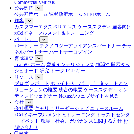
Commercial Verticals
公共部門
公共部門ホーム
連邦政府ホーム
SLEDホーム
顧客
カスタマーエクスペリエンス
ケーススタディ
顧客向け
xCelイネーブルメント&トレーニング
パートナー
パートナー
テクノロジーアライアンスパートナー
チャ
ネルパートナー
パートナーログイン
脅威調査
Team82 ホーム
脅威インテリジェンス
脆弱性 開示ダッ
シュボード
研究
トーク
PGP キー
リソース
ブログ
レポート
ホワイトペーパー
データシートとソ
リューションの概要
統合の概要
ケーススタディ
オン
デマンドウェビナー
Nexusのウェブサイトを見る
会社
会社概要
キャリア
リーダーシップ
ニュースルーム
xCelイネーブルメントとトレーニング
トラストセンタ
ー
イベント
環境、社会、ガバナンスに関する方針
お
問い合わせ
検索