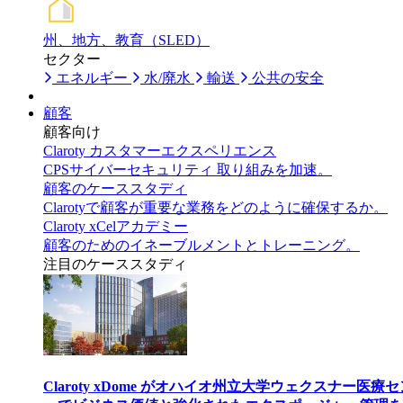
州、地方、教育（SLED）
セクター
エネルギー
水/廃水
輸送
公共の安全
顧客
顧客向け
Claroty カスタマーエクスペリエンス
CPSサイバーセキュリティ 取り組みを加速。
顧客のケーススタディ
Clarotyで顧客が重要な業務をどのように確保するか。
Claroty xCelアカデミー
顧客のためのイネーブルメントとトレーニング。
注目のケーススタディ
Claroty xDome がオハイオ州立大学ウェクスナー医療