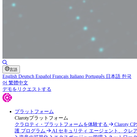
検索の切り替え
言語
English
Deutsch
Español
Français
Italiano
Português
日本語
한국
어
繁體中文
デモをリクエストする
プラットフォーム
Clarotyプラットフォーム
クラロティ・プラットフォームを体験する
Claroty C
護 プログラム
AI セキュリティ エージェント、クレ