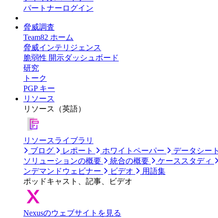
パートナーログイン
脅威調査
Team82 ホーム
脅威インテリジェンス
脆弱性 開示ダッシュボード
研究
トーク
PGP キー
リソース
リソース（英語）
リソースライブラリ
ブログ
レポート
ホワイトペーパー
データシー
ソリューションの概要
統合の概要
ケーススタディ
ンデマンドウェビナー
ビデオ
用語集
ポッドキャスト、記事、ビデオ
Nexusのウェブサイトを見る