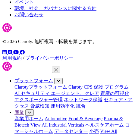
イベント
環境、社会、ガバナンスに関する方針
お問い合わせ
© 2026 Claroty. 無断複写・転載を禁じます。
LinkedIn
YouTube
Facebook
ツイッター
利用規約
/
プライバシーポリシー
メニューを閉じる
プラットフォーム
Clarotyプラットフォーム
Claroty CPS 保護 プログラム
AI セキュリティ エージェント、クレア
資産の可視化
エクスポージャー管理
ネットワーク保護
セキュア・ア
クセス
脅威検知
運用効率化
統合
産業
産業用ホーム
Automotive
Food & Beverage
Pharma &
Biotech
View All Industrial Verticals
ヘルスケアホーム
コ
マーシャルホーム
データセンター
小売
View All