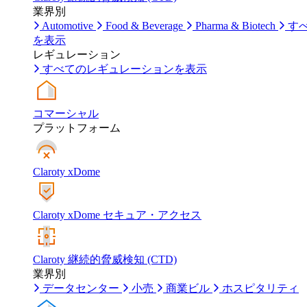
業界別
Automotive
Food & Beverage
Pharma & Biotech
す
を表示
レギュレーション
すべてのレギュレーションを表示
コマーシャル
プラットフォーム
Claroty xDome
Claroty xDome セキュア・アクセス
Claroty 継続的脅威検知 (CTD)
業界別
データセンター
小売
商業ビル
ホスピタリティ