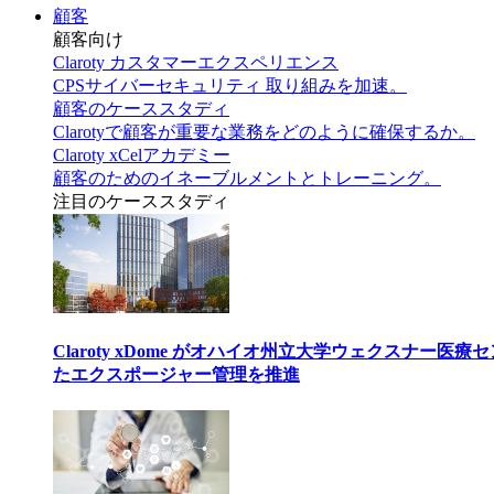
顧客
顧客向け
Claroty カスタマーエクスペリエンス
CPSサイバーセキュリティ 取り組みを加速。
顧客のケーススタディ
Clarotyで顧客が重要な業務をどのように確保するか。
Claroty xCelアカデミー
顧客のためのイネーブルメントとトレーニング。
注目のケーススタディ
Claroty xDome がオハイオ州立大学ウェクスナー
たエクスポージャー管理を推進