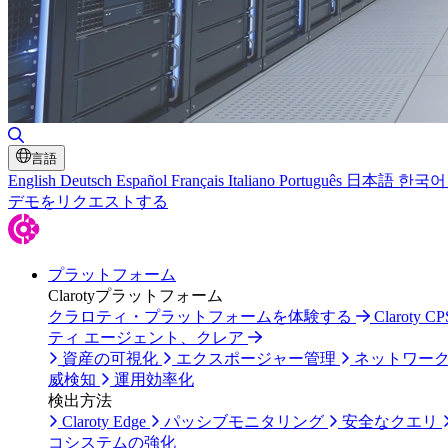
検索の切り替え
言語
English
Deutsch
Español
Français
Italiano
Português
日本語
한국어
デモをリクエストする
プラットフォーム
Clarotyプラットフォーム
クラロティ・プラットフォームを体験する
Claroty
ティ エージェント、クレア
資産の可視化
エクスポージャー管理
ネットワー
威検知
運用効率化
検出方法
Claroty Edge
パッシブモニタリング
安全なクエリ
コシステムの強化