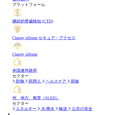
プラットフォーム
継続的脅威検知 (CTD)
Claroty xDome セキュア・アクセス
Claroty xDome
米国連邦政府
セクター
防御
民間人
ヘルスケア
部族
州、地方、教育（SLED）
セクター
エネルギー
水/廃水
輸送
公共の安全