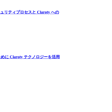
ィプロセスと Claroty への
に Claroty テクノロジーを活用