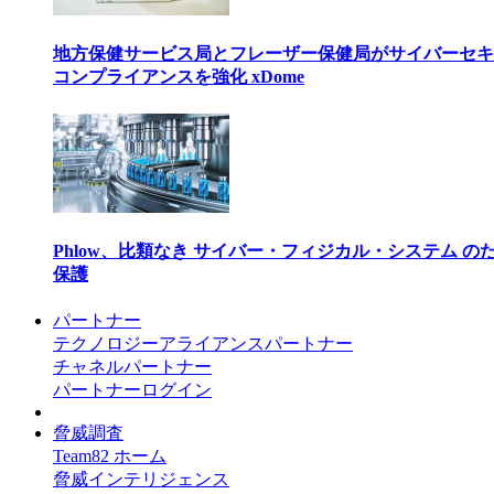
地方保健サービス局とフレーザー保健局がサイバーセキュリテ
コンプライアンスを強化 xDome
Phlow、比類なき サイバー・フィジカル・システム のため
保護
パートナー
テクノロジーアライアンスパートナー
チャネルパートナー
パートナーログイン
脅威調査
Team82 ホーム
脅威インテリジェンス