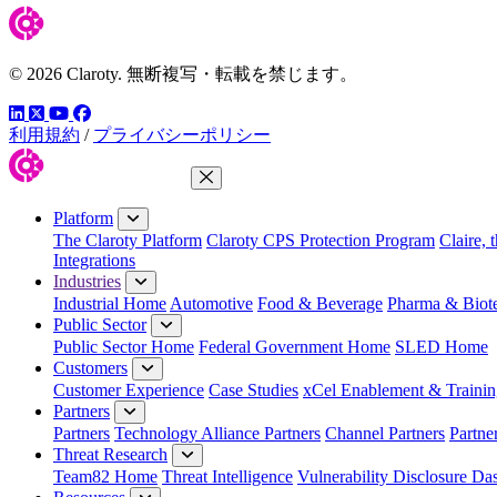
© 2026 Claroty. 無断複写・転載を禁じます。
LinkedIn
YouTube
Facebook
ツイッター
利用規約
/
プライバシーポリシー
Close Menu
Platform
The Claroty Platform
Claroty CPS Protection Program
Claire, 
Integrations
Industries
Industrial Home
Automotive
Food & Beverage
Pharma & Biot
Public Sector
Public Sector Home
Federal Government Home
SLED Home
Customers
Customer Experience
Case Studies
xCel Enablement & Trainin
Partners
Partners
Technology Alliance Partners
Channel Partners
Partne
Threat Research
Team82 Home
Threat Intelligence
Vulnerability Disclosure Da