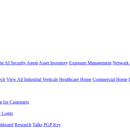
the AI Security Agent
Asset Inventory
Exposure Management
Network 
ech
View All Industrial Verticals
Healthcare Home
Commercial Home
g for Customers
r Login
shboard
Research
Talks
PGP Key