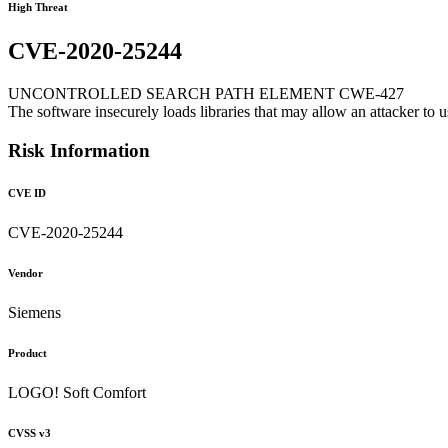
High Threat
CVE-2020-25244
UNCONTROLLED SEARCH PATH ELEMENT CWE-427
The software insecurely loads libraries that may allow an attacker to 
Risk Information
CVE ID
CVE-2020-25244
Vendor
Siemens
Product
LOGO! Soft Comfort
CVSS v3