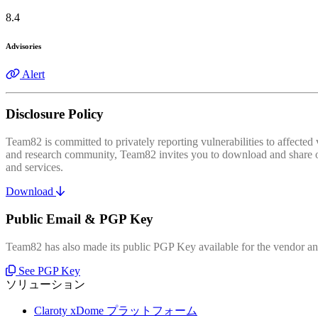
8.4
Advisories
Alert
Disclosure Policy
Team82 is committed to privately reporting vulnerabilities to affecte
and research community, Team82 invites you to download and share our
and services.
Download
Public Email & PGP Key
Team82 has also made its public PGP Key available for the vendor and
See PGP Key
ソリューション
Claroty xDome プラットフォーム