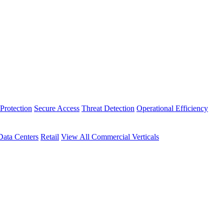
Protection
Secure Access
Threat Detection
Operational Efficiency
Data Centers
Retail
View All Commercial Verticals