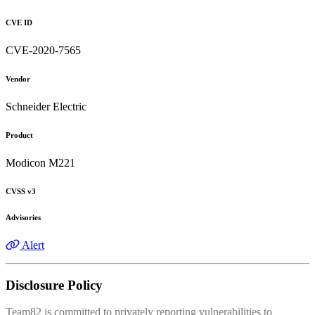
CVE ID
CVE-2020-7565
Vendor
Schneider Electric
Product
Modicon M221
CVSS v3
Advisories
Alert
Disclosure Policy
Team82 is committed to privately reporting vulnerabilities to