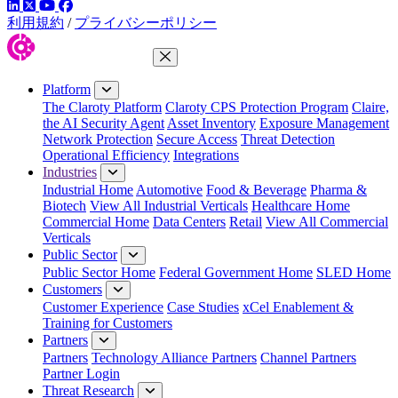
LinkedIn
YouTube
Facebook
ツイッター
利用規約
/
プライバシーポリシー
Close Menu
Platform
The Claroty Platform
Claroty CPS Protection Program
Claire,
the AI Security Agent
Asset Inventory
Exposure Management
Network Protection
Secure Access
Threat Detection
Operational Efficiency
Integrations
Industries
Industrial Home
Automotive
Food & Beverage
Pharma &
Biotech
View All Industrial Verticals
Healthcare Home
Commercial Home
Data Centers
Retail
View All Commercial
Verticals
Public Sector
Public Sector Home
Federal Government Home
SLED Home
Customers
Customer Experience
Case Studies
xCel Enablement &
Training for Customers
Partners
Partners
Technology Alliance Partners
Channel Partners
Partner Login
Threat Research