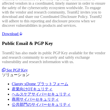
affected vendors in a coordinated, timely manner in order to ensure
the safety of the cybersecurity ecosystem worldwide. To engage
with the vendor and research community, Team82 invites you to
download and share our Coordinated Disclosure Policy. Team82
will adhere to this reporting and disclosure process when we
discover vulnerabilities in products and services.
Download
Public Email & PGP Key
Team82 has also made its public PGP Key available for the vendor
and research community to securely and safely exchange
vulnerability and research information with us.
See PGP Key
ソリューション
Claroty xDome プラットフォーム
産業向けOTキュリティ
ヘルスケアサイバーセキュリティ
商用サイバーセキュリティ
公共部門のサイバーセキュリティ