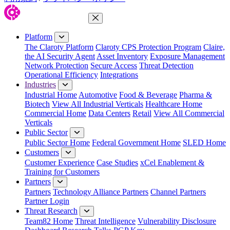
Close Menu
Platform
The Claroty Platform
Claroty CPS Protection Program
Claire,
the AI Security Agent
Asset Inventory
Exposure Management
Network Protection
Secure Access
Threat Detection
Operational Efficiency
Integrations
Industries
Industrial Home
Automotive
Food & Beverage
Pharma &
Biotech
View All Industrial Verticals
Healthcare Home
Commercial Home
Data Centers
Retail
View All Commercial
Verticals
Public Sector
Public Sector Home
Federal Government Home
SLED Home
Customers
Customer Experience
Case Studies
xCel Enablement &
Training for Customers
Partners
Partners
Technology Alliance Partners
Channel Partners
Partner Login
Threat Research
Team82 Home
Threat Intelligence
Vulnerability Disclosure