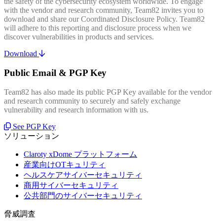
the safety of the cybersecurity ecosystem worldwide. To engage
with the vendor and research community, Team82 invites you to
download and share our Coordinated Disclosure Policy. Team82
will adhere to this reporting and disclosure process when we
discover vulnerabilities in products and services.
Download
Public Email & PGP Key
Team82 has also made its public PGP Key available for the vendor
and research community to securely and safely exchange
vulnerability and research information with us.
See PGP Key
ソリューション
Claroty xDome プラットフォーム
産業向けOTキュリティ
ヘルスケアサイバーセキュリティ
商用サイバーセキュリティ
公共部門のサイバーセキュリティ
脅威調査