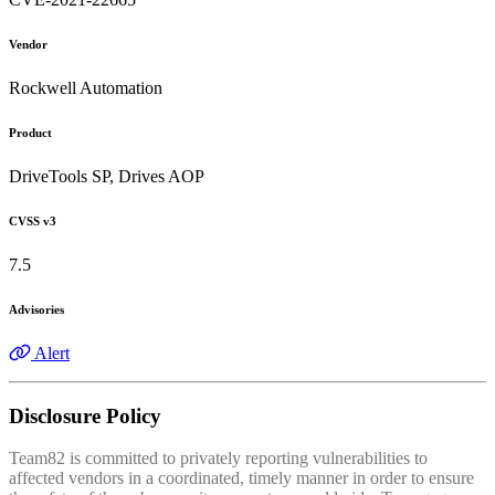
Vendor
Rockwell Automation
Product
DriveTools SP, Drives AOP
CVSS v3
7.5
Advisories
Alert
Disclosure Policy
Team82 is committed to privately reporting vulnerabilities to
affected vendors in a coordinated, timely manner in order to ensure