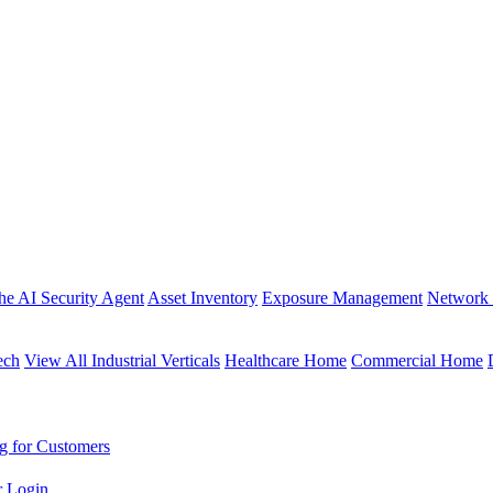
the AI Security Agent
Asset Inventory
Exposure Management
Network 
ech
View All Industrial Verticals
Healthcare Home
Commercial Home
g for Customers
r Login