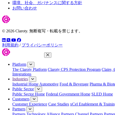
環境、社会、ガバナンスに関する方針
お問い合わせ
© 2026 Claroty. 無断複写・転載を禁じます。
LinkedIn
YouTube
Facebook
ツイッター
利用規約
/
プライバシーポリシー
Close Menu
Platform
The Claroty Platform
Claroty CPS Protection Program
Claire, 
Integrations
Industries
Industrial Home
Automotive
Food & Beverage
Pharma & Biot
Public Sector
Public Sector Home
Federal Government Home
SLED Home
Customers
Customer Experience
Case Studies
xCel Enablement & Trainin
Partners
Partners
Technology Alliance Partners
Channel Partners
Partne