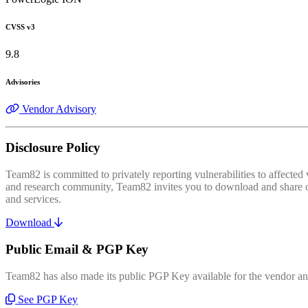
CVSS v3
9.8
Advisories
Vendor Advisory
Disclosure Policy
Team82 is committed to privately reporting vulnerabilities to affecte
and research community, Team82 invites you to download and share our
and services.
Download
Public Email & PGP Key
Team82 has also made its public PGP Key available for the vendor and
See PGP Key