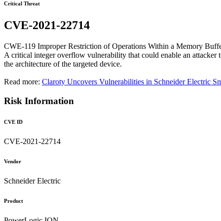
Critical Threat
CVE-2021-22714
CWE-119 Improper Restriction of Operations Within a Memory Buff
A critical integer overflow vulnerability that could enable an attacker
the architecture of the targeted device.
Read more:
Claroty Uncovers Vulnerabilities in Schneider Electric S
Risk Information
CVE ID
CVE-2021-22714
Vendor
Schneider Electric
Product
PowerLogic ION