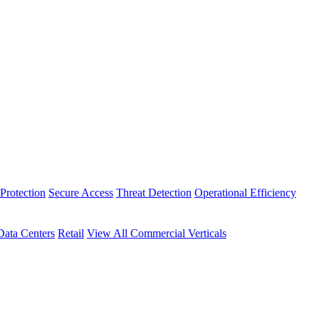
Protection
Secure Access
Threat Detection
Operational Efficiency
Data Centers
Retail
View All Commercial Verticals