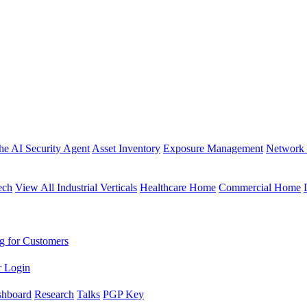
the AI Security Agent
Asset Inventory
Exposure Management
Network 
ech
View All Industrial Verticals
Healthcare Home
Commercial Home
g for Customers
r Login
shboard
Research
Talks
PGP Key