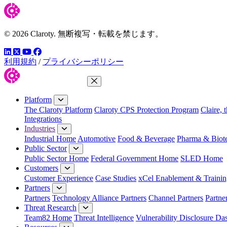
© 2026 Claroty. 無断複写・転載を禁じます。
LinkedIn
YouTube
Facebook
ツイッター
利用規約
/
プライバシーポリシー
Close Menu
Platform
The Claroty Platform
Claroty CPS Protection Program
Claire, 
Integrations
Industries
Industrial Home
Automotive
Food & Beverage
Pharma & Biot
Public Sector
Public Sector Home
Federal Government Home
SLED Home
Customers
Customer Experience
Case Studies
xCel Enablement & Trainin
Partners
Partners
Technology Alliance Partners
Channel Partners
Partne
Threat Research
Team82 Home
Threat Intelligence
Vulnerability Disclosure Da