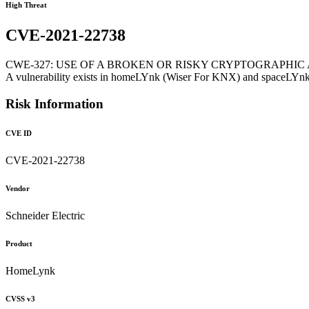
High Threat
CVE-2021-22738
CWE-327: USE OF A BROKEN OR RISKY CRYPTOGRAPHI
A vulnerability exists in homeLYnk (Wiser For KNX) and spaceLYnk V2
Risk Information
CVE ID
CVE-2021-22738
Vendor
Schneider Electric
Product
HomeLynk
CVSS v3