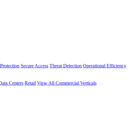
Protection
Secure Access
Threat Detection
Operational Efficiency
Data Centers
Retail
View All Commercial Verticals