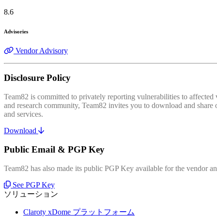
8.6
Advisories
Vendor Advisory
Disclosure Policy
Team82 is committed to privately reporting vulnerabilities to affecte
and research community, Team82 invites you to download and share our
and services.
Download
Public Email & PGP Key
Team82 has also made its public PGP Key available for the vendor and
See PGP Key
ソリューション
Claroty xDome プラットフォーム