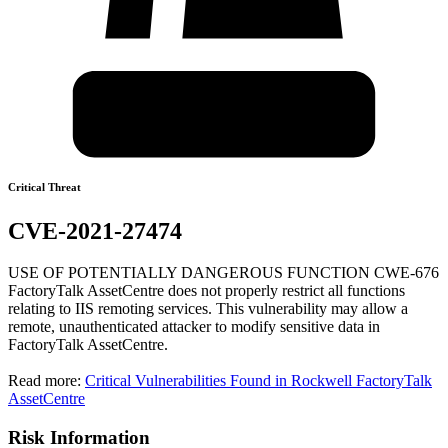
Critical Threat
CVE-2021-27474
USE OF POTENTIALLY DANGEROUS FUNCTION CWE-676
FactoryTalk AssetCentre does not properly restrict all functions
relating to IIS remoting services. This vulnerability may allow a
remote, unauthenticated attacker to modify sensitive data in
FactoryTalk AssetCentre.
Read more:
Critical Vulnerabilities Found in Rockwell FactoryTalk
AssetCentre
Risk Information