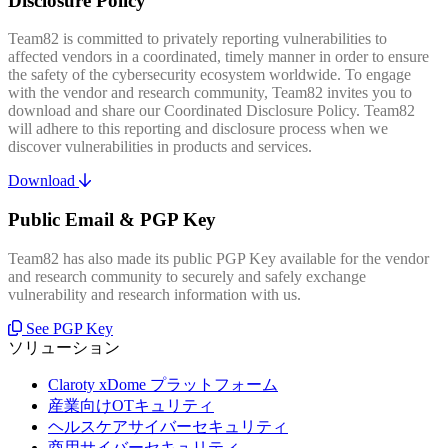
Disclosure Policy
Team82 is committed to privately reporting vulnerabilities to
affected vendors in a coordinated, timely manner in order to ensure
the safety of the cybersecurity ecosystem worldwide. To engage
with the vendor and research community, Team82 invites you to
download and share our Coordinated Disclosure Policy. Team82
will adhere to this reporting and disclosure process when we
discover vulnerabilities in products and services.
Download
Public Email & PGP Key
Team82 has also made its public PGP Key available for the vendor
and research community to securely and safely exchange
vulnerability and research information with us.
See PGP Key
ソリューション
Claroty xDome プラットフォーム
産業向けOTキュリティ
ヘルスケアサイバーセキュリティ
商用サイバーセキュリティ