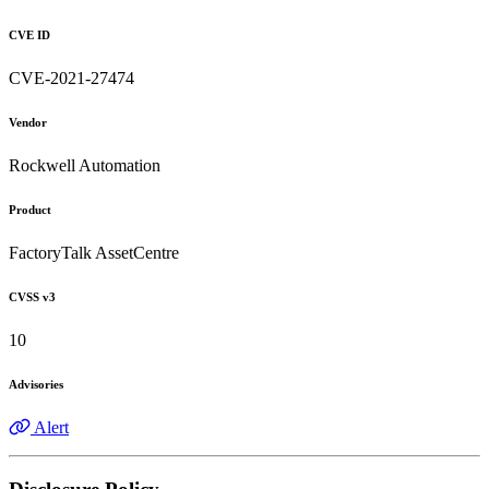
CVE ID
CVE-2021-27474
Vendor
Rockwell Automation
Product
FactoryTalk AssetCentre
CVSS v3
10
Advisories
Alert