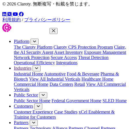
© 2026 Claroty. 無断複写・転載を禁じます。
LinkedIn
YouTube
Facebook
ツイッター
利用規約
/
プライバシーポリシー
Close Menu
Platform
The Claroty Platform
Claroty CPS Protection Program
Claire,
the AI Security Agent
Asset Inventory
Exposure Management
Network Protection
Secure Access
Threat Detection
Operational Efficiency
Integrations
Industries
Industrial Home
Automotive
Food & Beverage
Pharma &
Biotech
View All Industrial Verticals
Healthcare Home
Commercial Home
Data Centers
Retail
View All Commercial
Verticals
Public Sector
Public Sector Home
Federal Government Home
SLED Home
Customers
Customer Experience
Case Studies
xCel Enablement &
Training for Customers
Partners
Partners
Technology Alliance Partners
Channel Partners