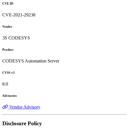
CVE ID
CVE-2021-29238
Vendor
3S CODESYS
Product
CODESYS Automation Server
CVSS v3
8.0
Advisories
Vendor Advisory
Disclosure Policy