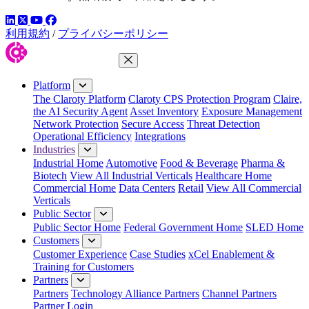
LinkedIn
YouTube
Facebook
ツイッター
利用規約
/
プライバシーポリシー
Close Menu
Platform
The Claroty Platform
Claroty CPS Protection Program
Claire,
the AI Security Agent
Asset Inventory
Exposure Management
Network Protection
Secure Access
Threat Detection
Operational Efficiency
Integrations
Industries
Industrial Home
Automotive
Food & Beverage
Pharma &
Biotech
View All Industrial Verticals
Healthcare Home
Commercial Home
Data Centers
Retail
View All Commercial
Verticals
Public Sector
Public Sector Home
Federal Government Home
SLED Home
Customers
Customer Experience
Case Studies
xCel Enablement &
Training for Customers
Partners
Partners
Technology Alliance Partners
Channel Partners
Partner Login