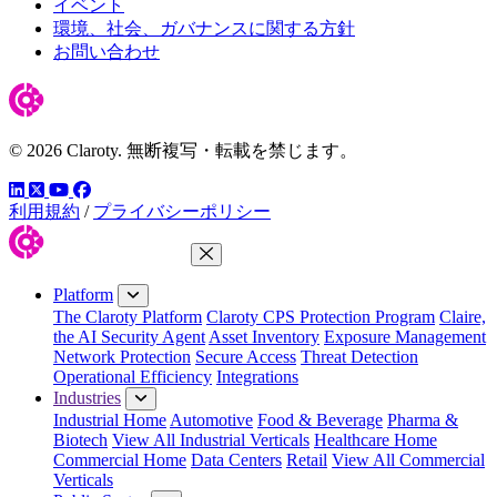
イベント
環境、社会、ガバナンスに関する方針
お問い合わせ
© 2026 Claroty. 無断複写・転載を禁じます。
LinkedIn
YouTube
Facebook
ツイッター
利用規約
/
プライバシーポリシー
Close Menu
Platform
The Claroty Platform
Claroty CPS Protection Program
Claire,
the AI Security Agent
Asset Inventory
Exposure Management
Network Protection
Secure Access
Threat Detection
Operational Efficiency
Integrations
Industries
Industrial Home
Automotive
Food & Beverage
Pharma &
Biotech
View All Industrial Verticals
Healthcare Home
Commercial Home
Data Centers
Retail
View All Commercial
Verticals