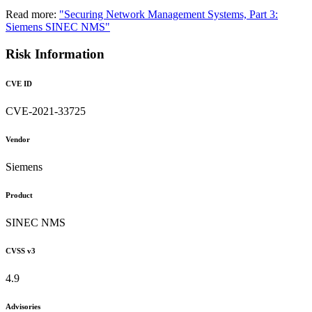
Read more:
"Securing Network Management Systems, Part 3:
Siemens SINEC NMS"
Risk Information
CVE ID
CVE-2021-33725
Vendor
Siemens
Product
SINEC NMS
CVSS v3
4.9
Advisories