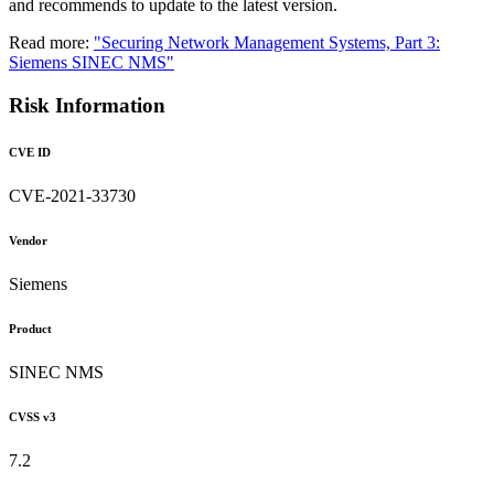
and recommends to update to the latest version.
Read more:
"Securing Network Management Systems, Part 3:
Siemens SINEC NMS"
Risk Information
CVE ID
CVE-2021-33730
Vendor
Siemens
Product
SINEC NMS
CVSS v3
7.2