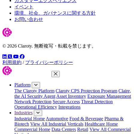
カスタマーエクスペリエンス
イベント
環境、社会、ガバナンスに関する方針
お問い合わせ
© 2026 Claroty. 無断複写・転載を禁じます。
LinkedIn
YouTube
Facebook
ツイッター
利用規約
/
プライバシーポリシー
Close Menu
Platform
The Claroty Platform
Claroty CPS Protection Program
Claire,
the AI Security Agent
Asset Inventory
Exposure Management
Network Protection
Secure Access
Threat Detection
Operational Efficiency
Integrations
Industries
Industrial Home
Automotive
Food & Beverage
Pharma &
Biotech
View All Industrial Verticals
Healthcare Home
Commercial Home
Data Centers
Retail
View All Commercial