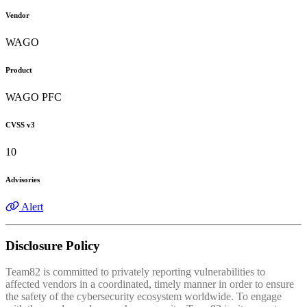
Vendor
WAGO
Product
WAGO PFC
CVSS v3
10
Advisories
Alert
Disclosure Policy
Team82 is committed to privately reporting vulnerabilities to
affected vendors in a coordinated, timely manner in order to ensure
the safety of the cybersecurity ecosystem worldwide. To engage