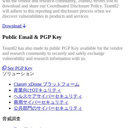
with the vendor and research community, Team82 invites you to
download and share our Coordinated Disclosure Policy. Team82
will adhere to this reporting and disclosure process when we
discover vulnerabilities in products and services.
Download
Public Email & PGP Key
Team82 has also made its public PGP Key available for the vendor
and research community to securely and safely exchange
vulnerability and research information with us.
See PGP Key
ソリューション
Claroty xDome プラットフォーム
産業向けOTキュリティ
ヘルスケアサイバーセキュリティ
商用サイバーセキュリティ
公共部門のサイバーセキュリティ
脅威調査