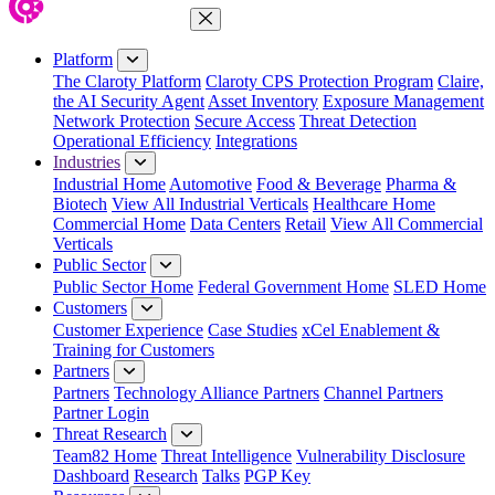
Close Menu
Platform
The Claroty Platform
Claroty CPS Protection Program
Claire,
the AI Security Agent
Asset Inventory
Exposure Management
Network Protection
Secure Access
Threat Detection
Operational Efficiency
Integrations
Industries
Industrial Home
Automotive
Food & Beverage
Pharma &
Biotech
View All Industrial Verticals
Healthcare Home
Commercial Home
Data Centers
Retail
View All Commercial
Verticals
Public Sector
Public Sector Home
Federal Government Home
SLED Home
Customers
Customer Experience
Case Studies
xCel Enablement &
Training for Customers
Partners
Partners
Technology Alliance Partners
Channel Partners
Partner Login
Threat Research
Team82 Home
Threat Intelligence
Vulnerability Disclosure
Dashboard
Research
Talks
PGP Key