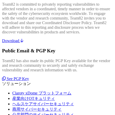
Team82 is committed to privately reporting vulnerabilities to
affected vendors in a coordinated, timely manner in order to ensure
the safety of the cybersecurity ecosystem worldwide. To engage
with the vendor and research community, Team82 invites you to
download and share our Coordinated Disclosure Policy. Team82
will adhere to this reporting and disclosure process when we
discover vulnerabilities in products and services.
Download
Public Email & PGP Key
Team82 has also made its public PGP Key available for the vendor
and research community to securely and safely exchange
vulnerability and research information with us.
See PGP Key
ソリューション
Claroty xDome プラットフォーム
産業向けOTキュリティ
ヘルスケアサイバーセキュリティ
商用サイバーセキュリティ
公共部門のサイバーセキュリティ