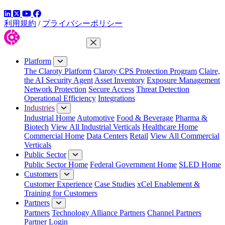
LinkedIn
YouTube
Facebook
ツイッター
利用規約
/
プライバシーポリシー
Close Menu
Platform
The Claroty Platform
Claroty CPS Protection Program
Claire,
the AI Security Agent
Asset Inventory
Exposure Management
Network Protection
Secure Access
Threat Detection
Operational Efficiency
Integrations
Industries
Industrial Home
Automotive
Food & Beverage
Pharma &
Biotech
View All Industrial Verticals
Healthcare Home
Commercial Home
Data Centers
Retail
View All Commercial
Verticals
Public Sector
Public Sector Home
Federal Government Home
SLED Home
Customers
Customer Experience
Case Studies
xCel Enablement &
Training for Customers
Partners
Partners
Technology Alliance Partners
Channel Partners
Partner Login