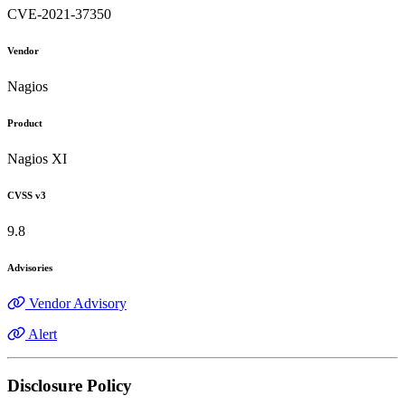
CVE-2021-37350
Vendor
Nagios
Product
Nagios XI
CVSS v3
9.8
Advisories
Vendor Advisory
Alert
Disclosure Policy