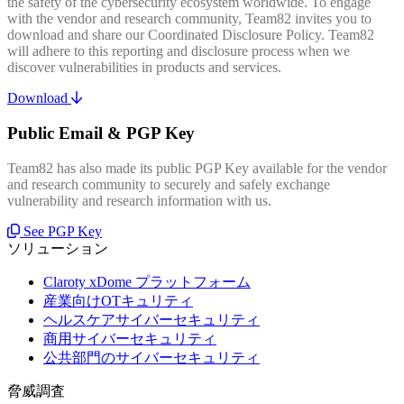
the safety of the cybersecurity ecosystem worldwide. To engage
with the vendor and research community, Team82 invites you to
download and share our Coordinated Disclosure Policy. Team82
will adhere to this reporting and disclosure process when we
discover vulnerabilities in products and services.
Download
Public Email & PGP Key
Team82 has also made its public PGP Key available for the vendor
and research community to securely and safely exchange
vulnerability and research information with us.
See PGP Key
ソリューション
Claroty xDome プラットフォーム
産業向けOTキュリティ
ヘルスケアサイバーセキュリティ
商用サイバーセキュリティ
公共部門のサイバーセキュリティ
脅威調査