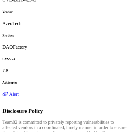
Vendor
AzeoTech
Product
DAQFactory
CVSS v3
7.8
Advisories
Alert
Disclosure Policy
Team82 is committed to privately reporting vulnerabilities to
affected vendors in a coordinated, timely manner in order to ensure