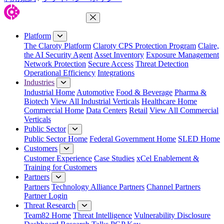
Close Menu
Platform
The Claroty Platform
Claroty CPS Protection Program
Claire,
the AI Security Agent
Asset Inventory
Exposure Management
Network Protection
Secure Access
Threat Detection
Operational Efficiency
Integrations
Industries
Industrial Home
Automotive
Food & Beverage
Pharma &
Biotech
View All Industrial Verticals
Healthcare Home
Commercial Home
Data Centers
Retail
View All Commercial
Verticals
Public Sector
Public Sector Home
Federal Government Home
SLED Home
Customers
Customer Experience
Case Studies
xCel Enablement &
Training for Customers
Partners
Partners
Technology Alliance Partners
Channel Partners
Partner Login
Threat Research
Team82 Home
Threat Intelligence
Vulnerability Disclosure