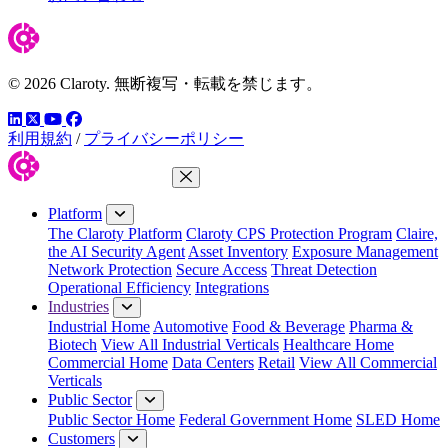
© 2026 Claroty. 無断複写・転載を禁じます。
LinkedIn
YouTube
Facebook
ツイッター
利用規約
/
プライバシーポリシー
Close Menu
Platform
The Claroty Platform
Claroty CPS Protection Program
Claire,
the AI Security Agent
Asset Inventory
Exposure Management
Network Protection
Secure Access
Threat Detection
Operational Efficiency
Integrations
Industries
Industrial Home
Automotive
Food & Beverage
Pharma &
Biotech
View All Industrial Verticals
Healthcare Home
Commercial Home
Data Centers
Retail
View All Commercial
Verticals
Public Sector
Public Sector Home
Federal Government Home
SLED Home
Customers