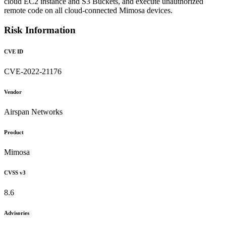
cloud EC2 instance and S3 Buckets, and execute unauthorized
remote code on all cloud-connected Mimosa devices.
Risk Information
CVE ID
CVE-2022-21176
Vendor
Airspan Networks
Product
Mimosa
CVSS v3
8.6
Advisories