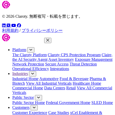
© 2026 Claroty. 無断複写・転載を禁じます。
LinkedIn
YouTube
Facebook
ツイッター
利用規約
/
プライバシーポリシー
Close Menu
Platform
The Claroty Platform
Claroty CPS Protection Program
Claire,
the AI Security Agent
Asset Inventory
Exposure Management
Network Protection
Secure Access
Threat Detection
Operational Efficiency
Integrations
Industries
Industrial Home
Automotive
Food & Beverage
Pharma &
Biotech
View All Industrial Verticals
Healthcare Home
Commercial Home
Data Centers
Retail
View All Commercial
Verticals
Public Sector
Public Sector Home
Federal Government Home
SLED Home
Customers
Customer Experience
Case Studies
xCel Enablement &