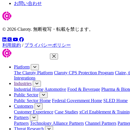
お問い合わせ
© 2026 Claroty. 無断複写・転載を禁じます。
LinkedIn
YouTube
Facebook
ツイッター
利用規約
/
プライバシーポリシー
Close Menu
Platform
The Claroty Platform
Claroty CPS Protection Program
Claire, 
Integrations
Industries
Industrial Home
Automotive
Food & Beverage
Pharma & Biot
Public Sector
Public Sector Home
Federal Government Home
SLED Home
Customers
Customer Experience
Case Studies
xCel Enablement & Trainin
Partners
Partners
Technology Alliance Partners
Channel Partners
Partne
Threat Research