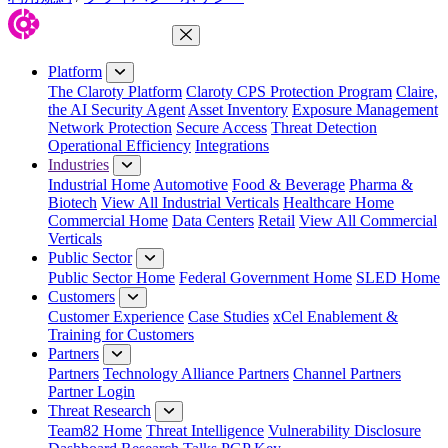
Close Menu
Platform
The Claroty Platform
Claroty CPS Protection Program
Claire,
the AI Security Agent
Asset Inventory
Exposure Management
Network Protection
Secure Access
Threat Detection
Operational Efficiency
Integrations
Industries
Industrial Home
Automotive
Food & Beverage
Pharma &
Biotech
View All Industrial Verticals
Healthcare Home
Commercial Home
Data Centers
Retail
View All Commercial
Verticals
Public Sector
Public Sector Home
Federal Government Home
SLED Home
Customers
Customer Experience
Case Studies
xCel Enablement &
Training for Customers
Partners
Partners
Technology Alliance Partners
Channel Partners
Partner Login
Threat Research
Team82 Home
Threat Intelligence
Vulnerability Disclosure