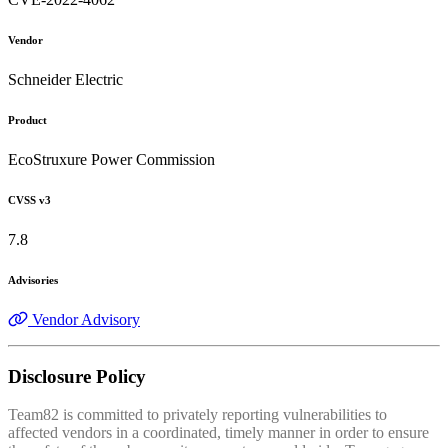
Vendor
Schneider Electric
Product
EcoStruxure Power Commission
CVSS v3
7.8
Advisories
Vendor Advisory
Disclosure Policy
Team82 is committed to privately reporting vulnerabilities to
affected vendors in a coordinated, timely manner in order to ensure