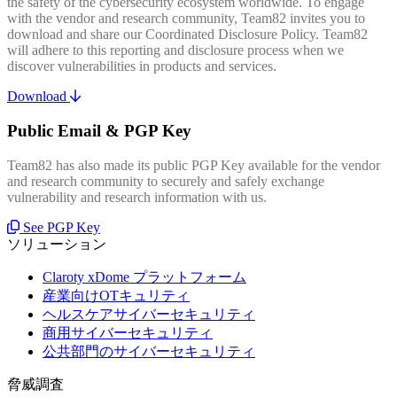
the safety of the cybersecurity ecosystem worldwide. To engage
with the vendor and research community, Team82 invites you to
download and share our Coordinated Disclosure Policy. Team82
will adhere to this reporting and disclosure process when we
discover vulnerabilities in products and services.
Download
Public Email & PGP Key
Team82 has also made its public PGP Key available for the vendor
and research community to securely and safely exchange
vulnerability and research information with us.
See PGP Key
ソリューション
Claroty xDome プラットフォーム
産業向けOTキュリティ
ヘルスケアサイバーセキュリティ
商用サイバーセキュリティ
公共部門のサイバーセキュリティ
脅威調査