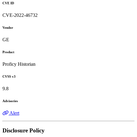
CVE ID
CVE-2022-46732
Vendor
GE
Product
Proficy Historian
CVSS v3
9.8
Advisories
Alert
Disclosure Policy