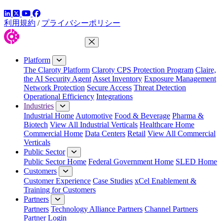
LinkedIn
YouTube
Facebook
ツイッター
利用規約
/
プライバシーポリシー
Close Menu
Platform
The Claroty Platform
Claroty CPS Protection Program
Claire,
the AI Security Agent
Asset Inventory
Exposure Management
Network Protection
Secure Access
Threat Detection
Operational Efficiency
Integrations
Industries
Industrial Home
Automotive
Food & Beverage
Pharma &
Biotech
View All Industrial Verticals
Healthcare Home
Commercial Home
Data Centers
Retail
View All Commercial
Verticals
Public Sector
Public Sector Home
Federal Government Home
SLED Home
Customers
Customer Experience
Case Studies
xCel Enablement &
Training for Customers
Partners
Partners
Technology Alliance Partners
Channel Partners
Partner Login