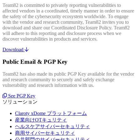
Team82 is committed to privately reporting vulnerabilities to
affected vendors in a coordinated, timely manner in order to ensure
the safety of the cybersecurity ecosystem worldwide. To engage
with the vendor and research community, Team82 invites you to
download and share our Coordinated Disclosure Policy. Team82
will adhere to this reporting and disclosure process when we
discover vulnerabilities in products and services.
Download
Public Email & PGP Key
Team82 has also made its public PGP Key available for the vendor
and research community to securely and safely exchange
vulnerability and research information with us.
See PGP Key
ソリューション
Claroty xDome プラットフォーム
産業向けOTキュリティ
ヘルスケアサイバーセキュリティ
商用サイバーセキュリティ
公共部門のサイバーセキュリティ