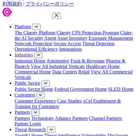
利用規約
/
プライバシーポリシー
Close Menu
Platform
The Claroty Platform
Claroty CPS Protection Program
Claire,
the AI Security Agent
Asset Inventory
Exposure Management
Network Protection
Secure Access
Threat Detection
Operational Efficiency
Integrations
Industries
Industrial Home
Automotive
Food & Beverage
Pharma &
Biotech
View All Industrial Verticals
Healthcare Home
Commercial Home
Data Centers
Retail
View All Commercial
Verticals
Public Sector
Public Sector Home
Federal Government Home
SLED Home
Customers
Customer Experience
Case Studies
xCel Enablement &
Training for Customers
Partners
Partners
Technology Alliance Partners
Channel Partners
Partner Login
Threat Research
Team82 Home
Threat Intelligence
Vulnerability Disclosure