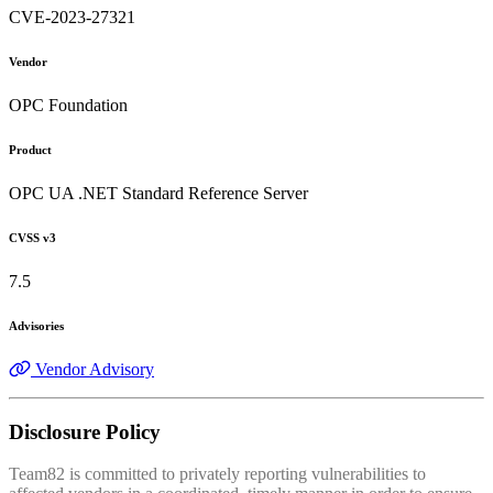
CVE-2023-27321
Vendor
OPC Foundation
Product
OPC UA .NET Standard Reference Server
CVSS v3
7.5
Advisories
Vendor Advisory
Disclosure Policy
Team82 is committed to privately reporting vulnerabilities to