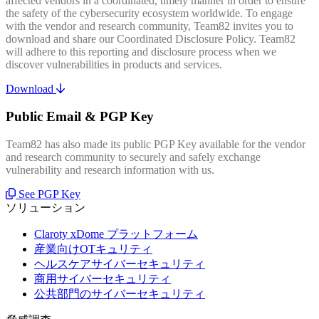
affected vendors in a coordinated, timely manner in order to ensure
the safety of the cybersecurity ecosystem worldwide. To engage
with the vendor and research community, Team82 invites you to
download and share our Coordinated Disclosure Policy. Team82
will adhere to this reporting and disclosure process when we
discover vulnerabilities in products and services.
Download
Public Email & PGP Key
Team82 has also made its public PGP Key available for the vendor
and research community to securely and safely exchange
vulnerability and research information with us.
See PGP Key
ソリューション
Claroty xDome プラットフォーム
産業向けOTキュリティ
ヘルスケアサイバーセキュリティ
商用サイバーセキュリティ
公共部門のサイバーセキュリティ