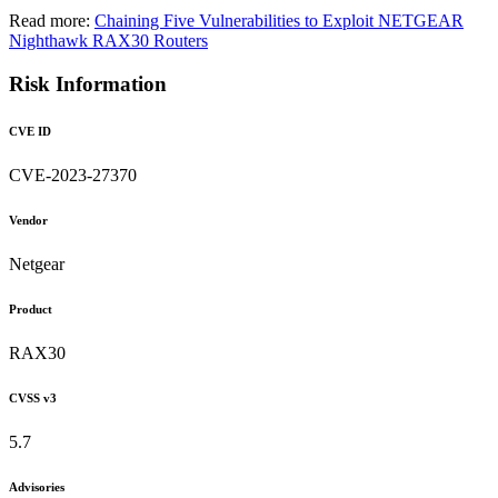
Read more:
Chaining Five Vulnerabilities to Exploit NETGEAR
Nighthawk RAX30 Routers
Risk Information
CVE ID
CVE-2023-27370
Vendor
Netgear
Product
RAX30
CVSS v3
5.7
Advisories