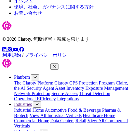
イベント
環境、社会、ガバナンスに関する方針
お問い合わせ
© 2026 Claroty. 無断複写・転載を禁じます。
LinkedIn
YouTube
Facebook
ツイッター
利用規約
/
プライバシーポリシー
Close Menu
Platform
The Claroty Platform
Claroty CPS Protection Program
Claire,
the AI Security Agent
Asset Inventory
Exposure Management
Network Protection
Secure Access
Threat Detection
Operational Efficiency
Integrations
Industries
Industrial Home
Automotive
Food & Beverage
Pharma &
Biotech
View All Industrial Verticals
Healthcare Home
Commercial Home
Data Centers
Retail
View All Commercial
Verticals