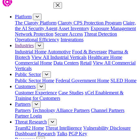
Close Menu
Platform
The Claroty Platform
Claroty CPS Protection Program
Claire,
the AI Security Agent
Asset Inventory
Exposure Management
Network Protection
Secure Access
Threat Detection
Operational Efficiency
Integrations
Industries
Industrial Home
Automotive
Food & Beverage
Pharma &
Biotech
View All Industrial Verticals
Healthcare Home
Commercial Home
Data Centers
Retail
View All Commercial
Verticals
Public Sector
Public Sector Home
Federal Government Home
SLED Home
Customers
Customer Experience
Case Studies
xCel Enablement &
Training for Customers
Partners
Partners
Technology Alliance Partners
Channel Partners
Partner Login
Threat Research
Team82 Home
Threat Intelligence
Vulnerability Disclosure
Dashboard
Research
Talks
PGP Key