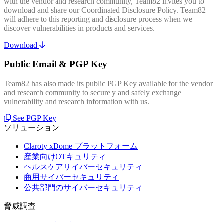
with the vendor and research community, Team82 invites you to
download and share our Coordinated Disclosure Policy. Team82
will adhere to this reporting and disclosure process when we
discover vulnerabilities in products and services.
Download
Public Email & PGP Key
Team82 has also made its public PGP Key available for the vendor
and research community to securely and safely exchange
vulnerability and research information with us.
See PGP Key
ソリューション
Claroty xDome プラットフォーム
産業向けOTキュリティ
ヘルスケアサイバーセキュリティ
商用サイバーセキュリティ
公共部門のサイバーセキュリティ
脅威調査