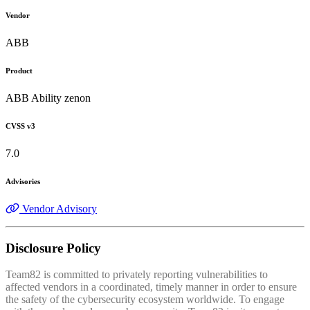
Vendor
ABB
Product
ABB Ability zenon
CVSS v3
7.0
Advisories
Vendor Advisory
Disclosure Policy
Team82 is committed to privately reporting vulnerabilities to
affected vendors in a coordinated, timely manner in order to ensure
the safety of the cybersecurity ecosystem worldwide. To engage