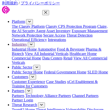
利用規約
/
プライバシーポリシー
Close Menu
Platform
The Claroty Platform
Claroty CPS Protection Program
Claire,
the AI Security Agent
Asset Inventory
Exposure Management
Network Protection
Secure Access
Threat Detection
Operational Efficiency
Integrations
Industries
Industrial Home
Automotive
Food & Beverage
Pharma &
Biotech
View All Industrial Verticals
Healthcare Home
Commercial Home
Data Centers
Retail
View All Commercial
Verticals
Public Sector
Public Sector Home
Federal Government Home
SLED Home
Customers
Customer Experience
Case Studies
xCel Enablement &
Training for Customers
Partners
Partners
Technology Alliance Partners
Channel Partners
Partner Login
Threat Research
Team82 Home
Threat Intelligence
Vulnerability Disclosure