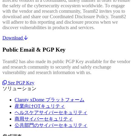
affected vendors in a coordinated, timely manner in order to ensure
the safety of the cybersecurity ecosystem worldwide. To engage
with the vendor and research community, Team82 invites you to
download and share our Coordinated Disclosure Policy. Team82
will adhere to this reporting and disclosure process when we
discover vulnerabilities in products and services.
Download
Public Email & PGP Key
Team82 has also made its public PGP Key available for the vendor
and research community to securely and safely exchange
vulnerability and research information with us.
See PGP Key
ソリューション
Claroty xDome プラットフォーム
産業向けOTキュリティ
ヘルスケアサイバーセキュリティ
商用サイバーセキュリティ
公共部門のサイバーセキュリティ