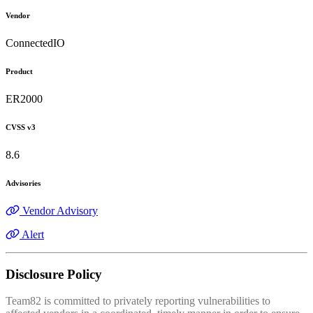
Vendor
ConnectedIO
Product
ER2000
CVSS v3
8.6
Advisories
Vendor Advisory
Alert
Disclosure Policy
Team82 is committed to privately reporting vulnerabilities to