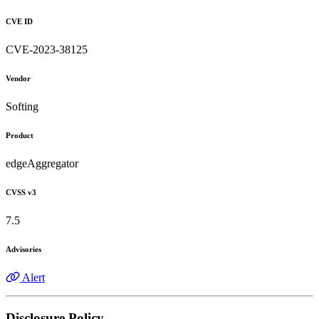
CVE ID
CVE-2023-38125
Vendor
Softing
Product
edgeAggregator
CVSS v3
7.5
Advisories
Alert
Disclosure Policy