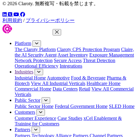
© 2026 Claroty. 無断複写・転載を禁じます。
LinkedIn
YouTube
Facebook
ツイッター
利用規約
/
プライバシーポリシー
Close Menu
Platform
The Claroty Platform
Claroty CPS Protection Program
Claire,
the AI Security Agent
Asset Inventory
Exposure Management
Network Protection
Secure Access
Threat Detection
Operational Efficiency
Integrations
Industries
Industrial Home
Automotive
Food & Beverage
Pharma &
Biotech
View All Industrial Verticals
Healthcare Home
Commercial Home
Data Centers
Retail
View All Commercial
Verticals
Public Sector
Public Sector Home
Federal Government Home
SLED Home
Customers
Customer Experience
Case Studies
xCel Enablement &
Training for Customers
Partners
Partners
Technology Alliance Partners
Channel Partners