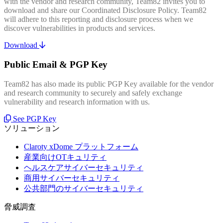
with the vendor and research community, Team82 invites you to
download and share our Coordinated Disclosure Policy. Team82
will adhere to this reporting and disclosure process when we
discover vulnerabilities in products and services.
Download
Public Email & PGP Key
Team82 has also made its public PGP Key available for the vendor
and research community to securely and safely exchange
vulnerability and research information with us.
See PGP Key
ソリューション
Claroty xDome プラットフォーム
産業向けOTキュリティ
ヘルスケアサイバーセキュリティ
商用サイバーセキュリティ
公共部門のサイバーセキュリティ
脅威調査