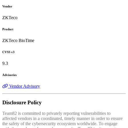
Vendor
ZKTeco
Product
ZKTeco BioTime
CVSS v3
9.3
Advisories
Vendor Advisory
Disclosure Policy
Team82 is committed to privately reporting vulnerabilities to
affected vendors in a coordinated, timely manner in order to ensure
the safety of the cybersecurity ecosystem worldwide. To engage