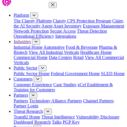
Close Menu
Platform
The Claroty Platform
Claroty CPS Protection Program
Claire,
the AI Security Agent
Asset Inventory
Exposure Management
Network Protection
Secure Access
Threat Detection
Operational Efficiency
Integrations
Industries
Industrial Home
Automotive
Food & Beverage
Pharma &
Biotech
View All Industrial Verticals
Healthcare Home
Commercial Home
Data Centers
Retail
View All Commercial
Verticals
Public Sector
Public Sector Home
Federal Government Home
SLED Home
Customers
Customer Experience
Case Studies
xCel Enablement &
Training for Customers
Partners
Partners
Technology Alliance Partners
Channel Partners
Partner Login
Threat Research
Team82 Home
Threat Intelligence
Vulnerability Disclosure
Dashboard
Research
Talks
PGP Key