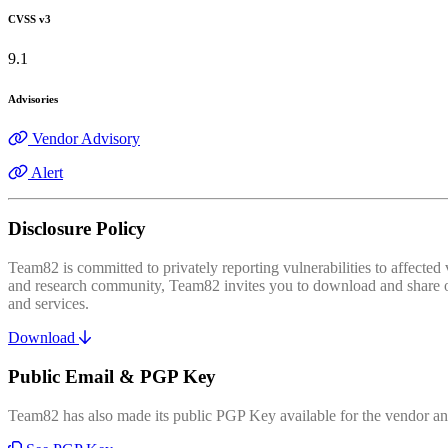
CVSS v3
9.1
Advisories
Vendor Advisory
Alert
Disclosure Policy
Team82 is committed to privately reporting vulnerabilities to affecte
and research community, Team82 invites you to download and share our
and services.
Download
Public Email & PGP Key
Team82 has also made its public PGP Key available for the vendor and