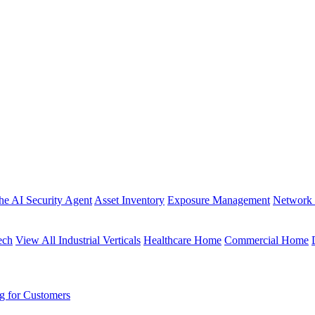
the AI Security Agent
Asset Inventory
Exposure Management
Network 
ech
View All Industrial Verticals
Healthcare Home
Commercial Home
g for Customers