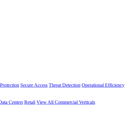
Protection
Secure Access
Threat Detection
Operational Efficiency
Data Centers
Retail
View All Commercial Verticals