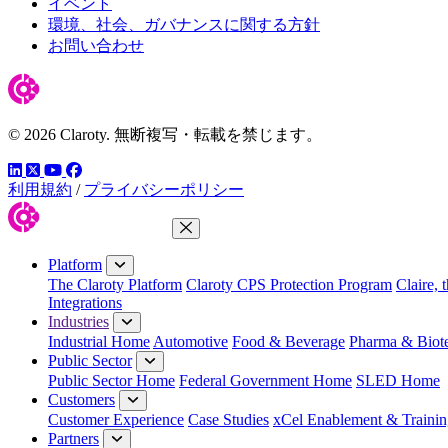
イベント
環境、社会、ガバナンスに関する方針
お問い合わせ
© 2026 Claroty. 無断複写・転載を禁じます。
LinkedIn
YouTube
Facebook
ツイッター
利用規約
/
プライバシーポリシー
Close Menu
Platform
The Claroty Platform
Claroty CPS Protection Program
Claire, 
Integrations
Industries
Industrial Home
Automotive
Food & Beverage
Pharma & Biot
Public Sector
Public Sector Home
Federal Government Home
SLED Home
Customers
Customer Experience
Case Studies
xCel Enablement & Trainin
Partners