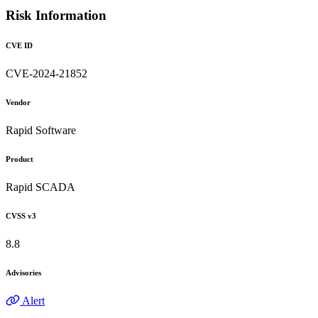
Risk Information
CVE ID
CVE-2024-21852
Vendor
Rapid Software
Product
Rapid SCADA
CVSS v3
8.8
Advisories
Alert