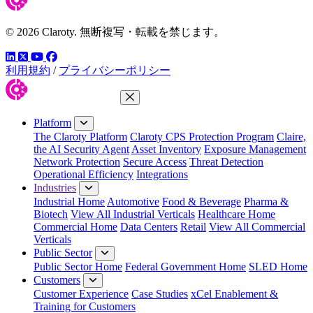
© 2026 Claroty. 無断複写・転載を禁じます。
LinkedIn
YouTube
Facebook
ツイッター
利用規約
/
プライバシーポリシー
Close Menu
Platform
The Claroty Platform
Claroty CPS Protection Program
Claire,
the AI Security Agent
Asset Inventory
Exposure Management
Network Protection
Secure Access
Threat Detection
Operational Efficiency
Integrations
Industries
Industrial Home
Automotive
Food & Beverage
Pharma &
Biotech
View All Industrial Verticals
Healthcare Home
Commercial Home
Data Centers
Retail
View All Commercial
Verticals
Public Sector
Public Sector Home
Federal Government Home
SLED Home
Customers
Customer Experience
Case Studies
xCel Enablement &
Training for Customers