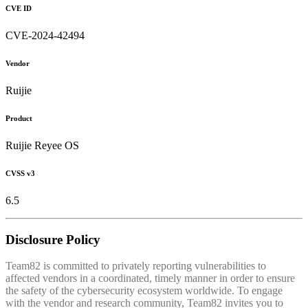
CVE ID
CVE-2024-42494
Vendor
Ruijie
Product
Ruijie Reyee OS
CVSS v3
6.5
Disclosure Policy
Team82 is committed to privately reporting vulnerabilities to
affected vendors in a coordinated, timely manner in order to ensure
the safety of the cybersecurity ecosystem worldwide. To engage
with the vendor and research community, Team82 invites you to