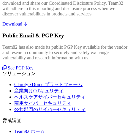
download and share our Coordinated Disclosure Policy. Team82
will adhere to this reporting and disclosure process when we
discover vulnerabilities in products and services.
Download
Public Email & PGP Key
Team82 has also made its public PGP Key available for the vendor
and research community to securely and safely exchange
vulnerability and research information with us.
See PGP Key
ソリューション
Claroty xDome プラットフォーム
産業向けOTキュリティ
ヘルスケアサイバーセキュリティ
商用サイバーセキュリティ
公共部門のサイバーセキュリティ
脅威調査
Team82 ホーム