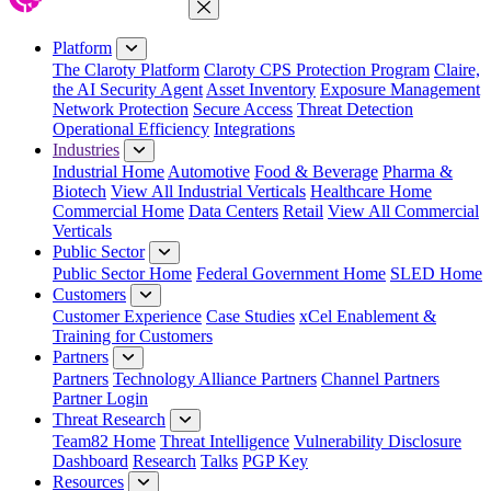
Close Menu
Platform
The Claroty Platform
Claroty CPS Protection Program
Claire,
the AI Security Agent
Asset Inventory
Exposure Management
Network Protection
Secure Access
Threat Detection
Operational Efficiency
Integrations
Industries
Industrial Home
Automotive
Food & Beverage
Pharma &
Biotech
View All Industrial Verticals
Healthcare Home
Commercial Home
Data Centers
Retail
View All Commercial
Verticals
Public Sector
Public Sector Home
Federal Government Home
SLED Home
Customers
Customer Experience
Case Studies
xCel Enablement &
Training for Customers
Partners
Partners
Technology Alliance Partners
Channel Partners
Partner Login
Threat Research
Team82 Home
Threat Intelligence
Vulnerability Disclosure
Dashboard
Research
Talks
PGP Key
Resources