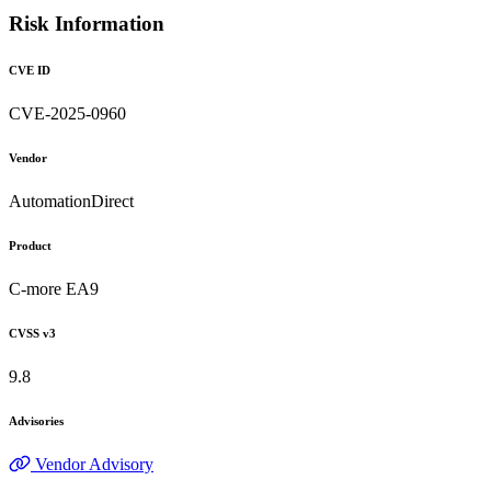
Risk Information
CVE ID
CVE-2025-0960
Vendor
AutomationDirect
Product
C-more EA9
CVSS v3
9.8
Advisories
Vendor Advisory