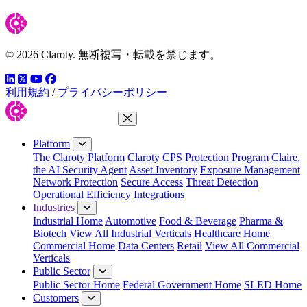
© 2026 Claroty. 無断複写・転載を禁じます。
LinkedIn
YouTube
Facebook
ツイッター
利用規約
/
プライバシーポリシー
Close Menu
Platform
The Claroty Platform
Claroty CPS Protection Program
Claire,
the AI Security Agent
Asset Inventory
Exposure Management
Network Protection
Secure Access
Threat Detection
Operational Efficiency
Integrations
Industries
Industrial Home
Automotive
Food & Beverage
Pharma &
Biotech
View All Industrial Verticals
Healthcare Home
Commercial Home
Data Centers
Retail
View All Commercial
Verticals
Public Sector
Public Sector Home
Federal Government Home
SLED Home
Customers