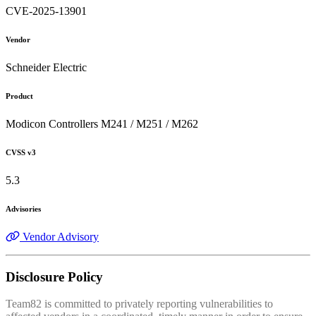
CVE-2025-13901
Vendor
Schneider Electric
Product
Modicon Controllers M241 / M251 / M262
CVSS v3
5.3
Advisories
Vendor Advisory
Disclosure Policy
Team82 is committed to privately reporting vulnerabilities to