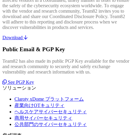
affected vendors in a coordinated, timely manner in order to ensure
the safety of the cybersecurity ecosystem worldwide. To engage
with the vendor and research community, Team82 invites you to
download and share our Coordinated Disclosure Policy. Team82
will adhere to this reporting and disclosure process when we
discover vulnerabilities in products and services.
Download
Public Email & PGP Key
Team82 has also made its public PGP Key available for the vendor
and research community to securely and safely exchange
vulnerability and research information with us.
See PGP Key
ソリューション
Claroty xDome プラットフォーム
産業向けOTキュリティ
ヘルスケアサイバーセキュリティ
商用サイバーセキュリティ
公共部門のサイバーセキュリティ