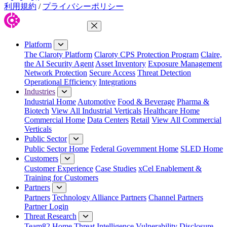
利用規約
/
プライバシーポリシー
Close Menu
Platform
The Claroty Platform
Claroty CPS Protection Program
Claire,
the AI Security Agent
Asset Inventory
Exposure Management
Network Protection
Secure Access
Threat Detection
Operational Efficiency
Integrations
Industries
Industrial Home
Automotive
Food & Beverage
Pharma &
Biotech
View All Industrial Verticals
Healthcare Home
Commercial Home
Data Centers
Retail
View All Commercial
Verticals
Public Sector
Public Sector Home
Federal Government Home
SLED Home
Customers
Customer Experience
Case Studies
xCel Enablement &
Training for Customers
Partners
Partners
Technology Alliance Partners
Channel Partners
Partner Login
Threat Research
Team82 Home
Threat Intelligence
Vulnerability Disclosure