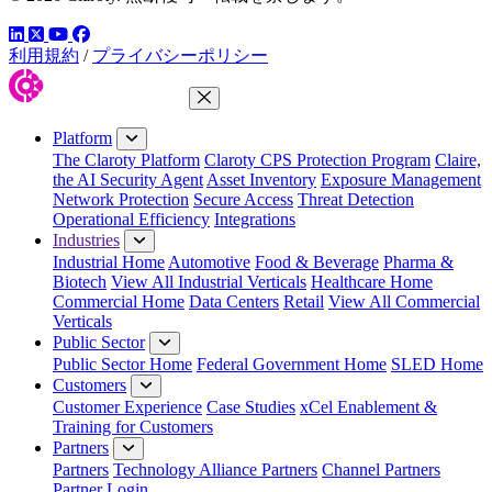
LinkedIn
YouTube
Facebook
ツイッター
利用規約
/
プライバシーポリシー
Close Menu
Platform
The Claroty Platform
Claroty CPS Protection Program
Claire,
the AI Security Agent
Asset Inventory
Exposure Management
Network Protection
Secure Access
Threat Detection
Operational Efficiency
Integrations
Industries
Industrial Home
Automotive
Food & Beverage
Pharma &
Biotech
View All Industrial Verticals
Healthcare Home
Commercial Home
Data Centers
Retail
View All Commercial
Verticals
Public Sector
Public Sector Home
Federal Government Home
SLED Home
Customers
Customer Experience
Case Studies
xCel Enablement &
Training for Customers
Partners
Partners
Technology Alliance Partners
Channel Partners
Partner Login