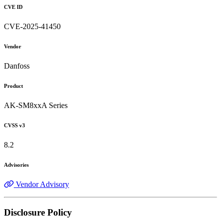
CVE ID
CVE-2025-41450
Vendor
Danfoss
Product
AK-SM8xxA Series
CVSS v3
8.2
Advisories
Vendor Advisory
Disclosure Policy