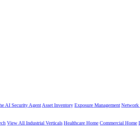
the AI Security Agent
Asset Inventory
Exposure Management
Network 
ech
View All Industrial Verticals
Healthcare Home
Commercial Home