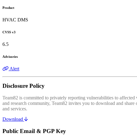
Product
HVAC DMS
CVSS v3
6.5
Advisories
Alert
Disclosure Policy
Team82 is committed to privately reporting vulnerabilities to affecte
and research community, Team82 invites you to download and share our
and services.
Download
Public Email & PGP Key