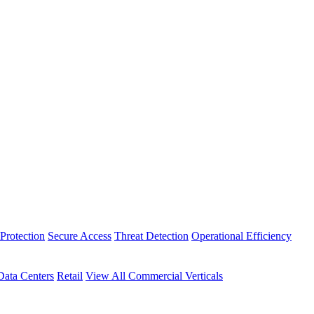
Protection
Secure Access
Threat Detection
Operational Efficiency
Data Centers
Retail
View All Commercial Verticals