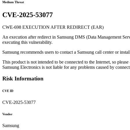
Medium Threat
CVE-2025-53077
CWE-698 EXECUTION AFTER REDIRECT (EAR)
An execution after redirect in Samsung DMS (Data Management Server) 
executing this vulnerability.
Samsung recommends users to contact a Samsung call center or install
This product is not intended to be connected to the Internet, so please
Samsung Electronics is not liable for any problems caused by connecting
Risk Information
CVE ID
CVE-2025-53077
Vendor
Samsung