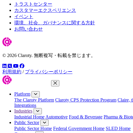
トラストセンター
カスタマーエクスペリエンス
イベント
環境、社会、ガバナンスに関する方針
お問い合わせ
© 2026 Claroty. 無断複写・転載を禁じます。
LinkedIn
YouTube
Facebook
ツイッター
利用規約
/
プライバシーポリシー
Close Menu
Platform
The Claroty Platform
Claroty CPS Protection Program
Claire, 
Integrations
Industries
Industrial Home
Automotive
Food & Beverage
Pharma & Biot
Public Sector
Public Sector Home
Federal Government Home
SLED Home