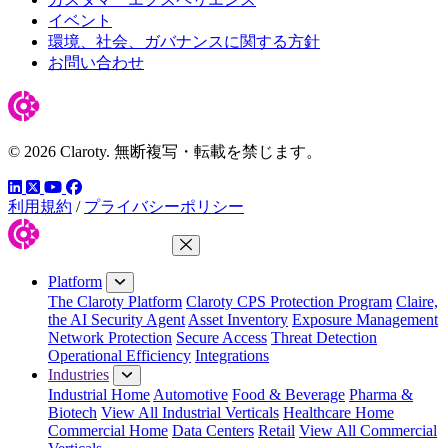
イベント
環境、社会、ガバナンスに関する方針
お問い合わせ
© 2026 Claroty. 無断複写・転載を禁じます。
LinkedIn
YouTube
Facebook
ツイッター
利用規約
/
プライバシーポリシー
Close Menu
Platform
The Claroty Platform
Claroty CPS Protection Program
Claire,
the AI Security Agent
Asset Inventory
Exposure Management
Network Protection
Secure Access
Threat Detection
Operational Efficiency
Integrations
Industries
Industrial Home
Automotive
Food & Beverage
Pharma &
Biotech
View All Industrial Verticals
Healthcare Home
Commercial Home
Data Centers
Retail
View All Commercial