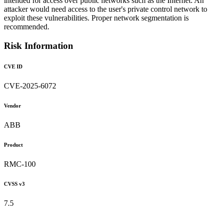
intended for access over public networks such as the Internet. An
attacker would need access to the user's private control network to
exploit these vulnerabilities. Proper network segmentation is
recommended.
Risk Information
CVE ID
CVE-2025-6072
Vendor
ABB
Product
RMC-100
CVSS v3
7.5