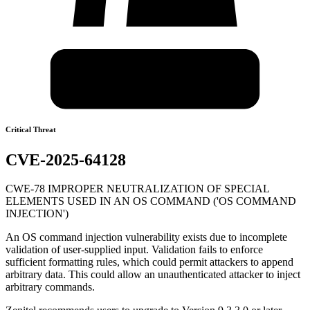
Critical Threat
CVE-2025-64128
CWE-78 IMPROPER NEUTRALIZATION OF SPECIAL
ELEMENTS USED IN AN OS COMMAND ('OS COMMAND
INJECTION')
An OS command injection vulnerability exists due to incomplete
validation of user-supplied input. Validation fails to enforce
sufficient formatting rules, which could permit attackers to append
arbitrary data. This could allow an unauthenticated attacker to inject
arbitrary commands.