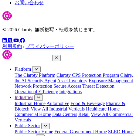
お問い合わせ
© 2026 Claroty. 無断複写・転載を禁じます。
LinkedIn
YouTube
Facebook
ツイッター
利用規約
/
プライバシーポリシー
Close Menu
Platform
The Claroty Platform
Claroty CPS Protection Program
Claire,
the AI Security Agent
Asset Inventory
Exposure Management
Network Protection
Secure Access
Threat Detection
Operational Efficiency
Integrations
Industries
Industrial Home
Automotive
Food & Beverage
Pharma &
Biotech
View All Industrial Verticals
Healthcare Home
Commercial Home
Data Centers
Retail
View All Commercial
Verticals
Public Sector
Public Sector Home
Federal Government Home
SLED Home