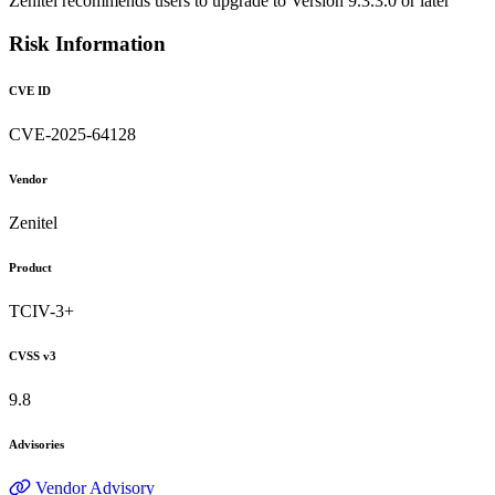
Zenitel recommends users to upgrade to Version 9.3.3.0 or later
Risk Information
CVE ID
CVE-2025-64128
Vendor
Zenitel
Product
TCIV-3+
CVSS v3
9.8
Advisories
Vendor Advisory