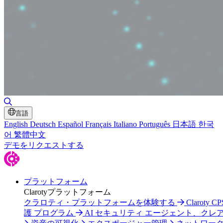
検索の切り替え
言語
English
Deutsch
Español
Français
Italiano
Português
日本語
한국
어
繁體中文
デモをリクエストする
プラットフォーム
Clarotyプラットフォーム
クラロティ・プラットフォームを体験する
Claroty C
護 プログラム
AI セキュリティ エージェント、クレ