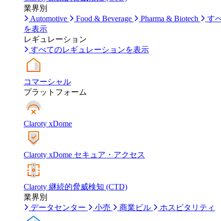
業界別
Automotive
Food & Beverage
Pharma & Biotech
す
を表示
レギュレーション
すべてのレギュレーションを表示
コマーシャル
プラットフォーム
Claroty xDome
Claroty xDome セキュア・アクセス
Claroty 継続的脅威検知 (CTD)
業界別
データセンター
小売
商業ビル
ホスピタリティ