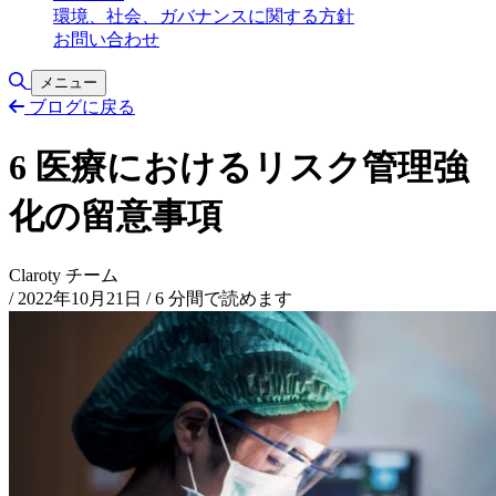
環境、社会、ガバナンスに関する方針
お問い合わせ
検索の切り替え
メニュー
ブログに戻る
6 医療におけるリスク管理強
化の留意事項
Claroty チーム
/
2022年10月21日
/
6 分間で読めます