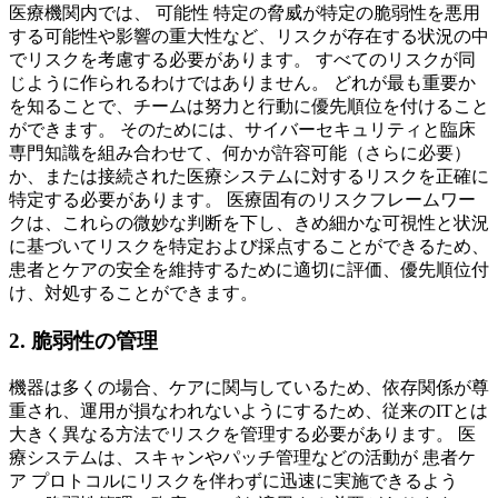
医療機関内では、 可能性 特定の脅威が特定の脆弱性を悪用
する可能性や影響の重大性など、リスクが存在する状況の中
でリスクを考慮する必要があります。 すべてのリスクが同
じように作られるわけではありません。 どれが最も重要か
を知ることで、チームは努力と行動に優先順位を付けること
ができます。 そのためには、サイバーセキュリティと臨床
専門知識を組み合わせて、何かが許容可能（さらに必要）
か、または接続された医療システムに対するリスクを正確に
特定する必要があります。 医療固有のリスクフレームワー
クは、これらの微妙な判断を下し、きめ細かな可視性と状況
に基づいてリスクを特定および採点することができるため、
患者とケアの安全を維持するために適切に評価、優先順位付
け、対処することができます。
2. 脆弱性の管理
機器は多くの場合、ケアに関与しているため、依存関係が尊
重され、運用が損なわれないようにするため、従来のITとは
大きく異なる方法でリスクを管理する必要があります。 医
療システムは、スキャンやパッチ管理などの活動が 患者ケ
ア プロトコルにリスクを伴わずに迅速に実施できるよう