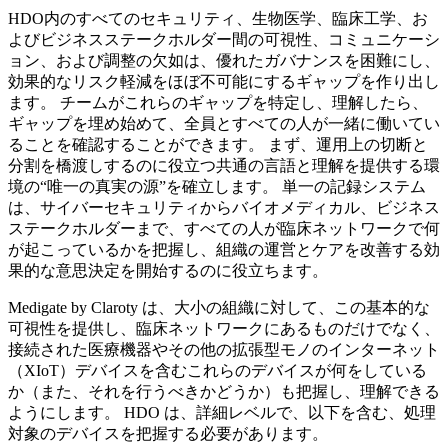
HDO内のすべてのセキュリティ、生物医学、臨床工学、お
よびビジネスステークホルダー間の可視性、コミュニケーシ
ョン、および調整の欠如は、優れたガバナンスを困難にし、
効果的なリスク軽減をほぼ不可能にするギャップを作り出し
ます。 チームがこれらのギャップを特定し、理解したら、
ギャップを埋め始めて、全員とすべての人が一緒に働いてい
ることを確認することができます。 まず、運用上の切断と
分割を橋渡しするのに役立つ共通の言語と理解を提供する環
境の“唯一の真実の源”を確立します。 単一の記録システム
は、サイバーセキュリティからバイオメディカル、ビジネス
ステークホルダーまで、すべての人が臨床ネットワークで何
が起こっているかを把握し、組織の運営とケアを改善する効
果的な意思決定を開始するのに役立ちます。
Medigate by Claroty は、大小の組織に対して、この基本的な
可視性を提供し、臨床ネットワークにあるものだけでなく、
接続された医療機器やその他の拡張型モノのインターネット
（XIoT）デバイスを含むこれらのデバイスが何をしている
か（また、それを行うべきかどうか）も把握し、理解できる
ようにします。 HDO は、詳細レベルで、以下を含む、処理
対象のデバイスを把握する必要があります。