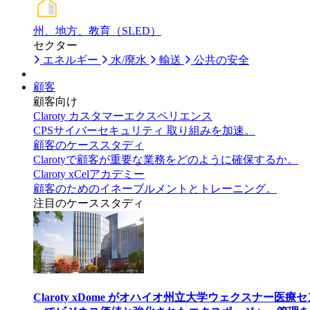
州、地方、教育（SLED）
セクター
エネルギー
水/廃水
輸送
公共の安全
顧客
顧客向け
Claroty カスタマーエクスペリエンス
CPSサイバーセキュリティ 取り組みを加速。
顧客のケーススタディ
Clarotyで顧客が重要な業務をどのように確保するか。
Claroty xCelアカデミー
顧客のためのイネーブルメントとトレーニング。
注目のケーススタディ
Claroty xDome がオハイオ州立大学ウェクスナー医療