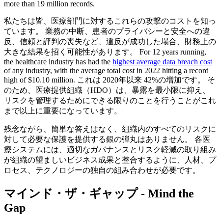
more than 19 million records.
私たちは皆、医療部門に対するこれらの攻撃のコストを知っ
ています。 業務の中断、患者のプライバシーと安全への違
反、信頼と評判の喪失など、違反が成功した場合、財務上の
大きな結果を招く可能性があります。 For 12 years running,
the healthcare industry has had the
highest average data breach cost
of any industry, with the average total cost in 2022 hitting a record
high of $10.10 million. これは 2020年以来 42%の増加です。 そ
のため、医療提供組織（HDO）は、暴露を最小限に抑え、
リスクを管理するためにできる限りのことを行うことがこれ
まで以上に重要になっています。
残念ながら、簡単な答えはなく、組織内のすべてのリスクに
対して必要な保護を提供する銀の弾丸はありません。 各医
療システムには、適切なガバナンスとリスク軽減の取り組み
が組織の望ましいビジネス成果と整合するように、人材、プ
ロセス、テクノロジーの独自の組み合わせが必要です。
マインド・ザ・ギャップ - Mind the
Gap