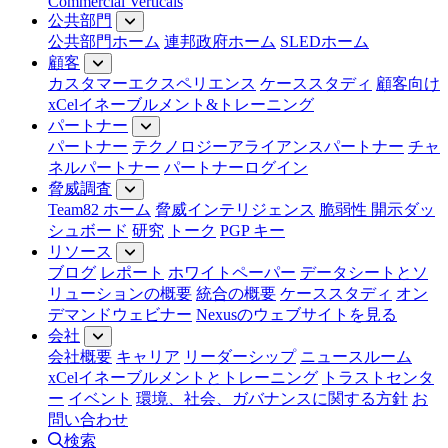
Commercial Verticals
公共部門
公共部門ホーム
連邦政府ホーム
SLEDホーム
顧客
カスタマーエクスペリエンス
ケーススタディ
顧客向け
xCelイネーブルメント&トレーニング
パートナー
パートナー
テクノロジーアライアンスパートナー
チャ
ネルパートナー
パートナーログイン
脅威調査
Team82 ホーム
脅威インテリジェンス
脆弱性 開示ダッ
シュボード
研究
トーク
PGP キー
リソース
ブログ
レポート
ホワイトペーパー
データシートとソ
リューションの概要
統合の概要
ケーススタディ
オン
デマンドウェビナー
Nexusのウェブサイトを見る
会社
会社概要
キャリア
リーダーシップ
ニュースルーム
xCelイネーブルメントとトレーニング
トラストセンタ
ー
イベント
環境、社会、ガバナンスに関する方針
お
問い合わせ
検索