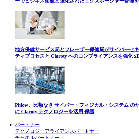
ーでビジネス価値と強化されたエクスポージャー管理を
地方保健サービス局とフレーザー保健局がサイバーセキ
ティプロセスと Claroty へのコンプライアンスを強化 xD
Phlow、比類なき サイバー・フィジカル・システム の
に Claroty テクノロジーを活用 保護
パートナー
テクノロジーアライアンスパートナー
チャネルパートナー