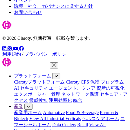
イベント
環境、社会、ガバナンスに関する方針
お問い合わせ
© 2026 Claroty. 無断複写・転載を禁じます。
LinkedIn
YouTube
Facebook
ツイッター
利用規約
/
プライバシーポリシー
メニューを閉じる
プラットフォーム
Clarotyプラットフォーム
Claroty CPS 保護 プログラム
AI セキュリティ エージェント、クレア
資産の可視化
エクスポージャー管理
ネットワーク保護
セキュア・ア
クセス
脅威検知
運用効率化
統合
産業
産業用ホーム
Automotive
Food & Beverage
Pharma &
Biotech
View All Industrial Verticals
ヘルスケアホーム
コ
マーシャルホーム
Data Centers
Retail
View All