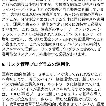
これらの施設は小規模ですが、大規模な病院に期待されるプ
ライバシーとセキュリティの要件と同じ要件に直面していま
す。 大規模なHDOから診療所まで、あらゆる種類の医療シ
ステムが、分散施設とエコシステム全体に同じ厳密さを適用
して、運用と 患者ケア 動作を本来どおりに維持する必要が
あります。 これには、診療所のネットワークデジタルイン
フラストラクチャに接続されたXIoTデバイスとセンサーの
増加に対処し、大規模な医療システム内で相互運用すること
が含まれます。 これらの接続されたデバイスとその相対リ
スクをすべて理解し、 リスク管理 プログラムに含めて、許
容可能なリスクレベルを維持する必要があります。
6. リスク管理プログラムの運用化
医療の 動的 性質は、セキュリティが決して行われないこと
を意味します。 今日のハイパー接続環境では、新しいデバ
イスが継続的に購入され、ネットワークに接続されていま
す。 どのデバイスが最大のリスクをもたらすかを知ること
は、HDOが調達プロセスに新しいセキュリティ基準を導入
するのに役立ちます。 さらに、新たな脆弱性が出現する
中、攻撃者は攻撃手法を継続的に進化させているので、設定