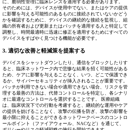
に、脆弱性管理に臨床レンズを適用する必要があります。
そのためには、デバイスが使用中でない、またはケアの提供
に影響を与える可能性のあるものに接続されていないかどう
かを確認するために、デバイスの継続的な接続を監視し、組
織の所有者および更新またはパッチを適用する人と特定して
調整し、時間最適時に迅速に修正を適用するためにすべての
デバイスをすばやく見つける機能が必要です。
3. 適切な改善と軽減策を提案する
デバイスをシャットダウンしたり、通信をブロックしたりす
ると、臨床ネットワーク内で悲惨な結果を招く可能性がある
ため、ケアに影響を与えることなく、いつ、どこで保護でき
るか、サイバーセキュリティが挿入されることが重要です。
パッチが利用できない場合や適用できない場合、リスクを管
理する最善の方法は、代替コントロールを特定し、各シナリ
オに最適なコントロールを選択することです。 医療組織
は、臨床状況下での行動を考慮すると、継続的な運用やケア
の提供を妨げることなく、攻撃の伝播を防ぎ、攻撃の影響を
最小限に抑えることができるネットワークベースのコントロ
ールポイント（ファイアウォール、NACなど）を通じて、
ポリシーやリスク軽減戦略の施行を開始できます。