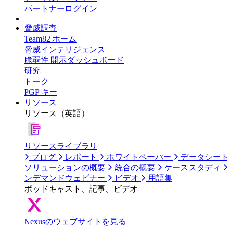
パートナーログイン
脅威調査
Team82 ホーム
脅威インテリジェンス
脆弱性 開示ダッシュボード
研究
トーク
PGP キー
リソース
リソース（英語）
リソースライブラリ
ブログ
レポート
ホワイトペーパー
データシー
ソリューションの概要
統合の概要
ケーススタディ
ンデマンドウェビナー
ビデオ
用語集
ポッドキャスト、記事、ビデオ
Nexusのウェブサイトを見る