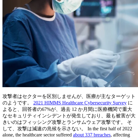
攻撃者はセクターを区別しませんが、医療が主なターゲット
のようです。
2021 HIMMS Healthcare Cybersecurity Survey
に
よると、回答者の67%が、過去 12 か月間に医療機関で重大
なセキュリティインシデントが発生しており、最も被害が大
きいのはフィッシング攻撃とランサムウェア攻撃です。 そ
して、攻撃は減速の兆候を示さない。 In the first half of 2022
alone, the healthcare sector suffered
about 337 breaches
, affecting