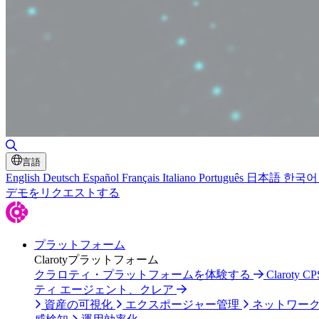
検索の切り替え
言語
English
Deutsch
Español
Français
Italiano
Português
日本語
한국어
デモをリクエストする
プラットフォーム
Clarotyプラットフォーム
クラロティ・プラットフォームを体験する
Claroty
ティ エージェント、クレア
資産の可視化
エクスポージャー管理
ネットワー