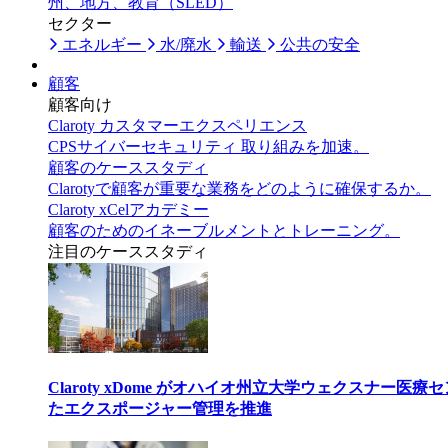
州、地方、教育（SLED）
セクター
エネルギー
水/廃水
輸送
公共の安全
顧客
顧客向け
Claroty カスタマーエクスペリエンス
CPSサイバーセキュリティ 取り組みを加速。
顧客のケーススタディ
Clarotyで顧客が重要な業務をどのように確保するか。
Claroty xCelアカデミー
顧客のためのイネーブルメントとトレーニング。
注目のケーススタディ
Claroty xDome がオハイオ州立大学ウェクスナー
たエクスポージャー管理を推進