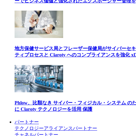
ーでビジネス価値と強化されたエクスポージャー管理を
地方保健サービス局とフレーザー保健局がサイバーセキ
ティプロセスと Claroty へのコンプライアンスを強化 xD
Phlow、比類なき サイバー・フィジカル・システム の
に Claroty テクノロジーを活用 保護
パートナー
テクノロジーアライアンスパートナー
チャネルパートナー