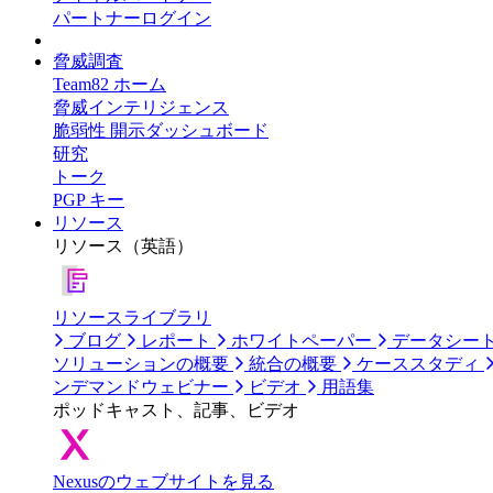
パートナーログイン
脅威調査
Team82 ホーム
脅威インテリジェンス
脆弱性 開示ダッシュボード
研究
トーク
PGP キー
リソース
リソース（英語）
リソースライブラリ
ブログ
レポート
ホワイトペーパー
データシー
ソリューションの概要
統合の概要
ケーススタディ
ンデマンドウェビナー
ビデオ
用語集
ポッドキャスト、記事、ビデオ
Nexusのウェブサイトを見る