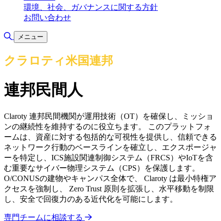
環境、社会、ガバナンスに関する方針
お問い合わせ
検索の切り替え
メニュー
クラロティ米国連邦
連邦民間人
Claroty 連邦民間機関が運用技術（OT）を確保し、ミッショ
ンの継続性を維持するのに役立ちます。 このプラットフォ
ームは、資産に対する包括的な可視性を提供し、信頼できる
ネットワーク行動のベースラインを確立し、エクスポージャ
ーを特定し、ICS施設関連制御システム（FRCS）やIoTを含
む重要なサイバー物理システム（CPS）を保護します。
O/CONUSの建物やキャンパス全体で、 Claroty は最小特権ア
クセスを強制し、 Zero Trust 原則を拡張し、水平移動を制限
し、安全で回復力のある近代化を可能にします。
専門チームに相談する