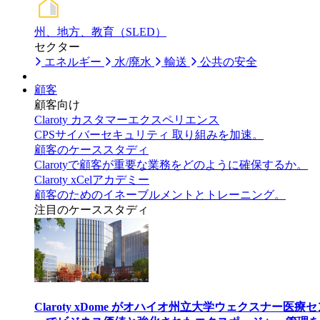
州、地方、教育（SLED）
セクター
エネルギー
水/廃水
輸送
公共の安全
顧客
顧客向け
Claroty カスタマーエクスペリエンス
CPSサイバーセキュリティ 取り組みを加速。
顧客のケーススタディ
Clarotyで顧客が重要な業務をどのように確保するか。
Claroty xCelアカデミー
顧客のためのイネーブルメントとトレーニング。
注目のケーススタディ
Claroty xDome がオハイオ州立大学ウェクスナー医療