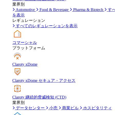
業界別
Automotive
Food & Beverage
Pharma & Biotech
す
を表示
レギュレーション
すべてのレギュレーションを表示
コマーシャル
プラットフォーム
Claroty xDome
Claroty xDome セキュア・アクセス
Claroty 継続的脅威検知 (CTD)
業界別
データセンター
小売
商業ビル
ホスピタリティ