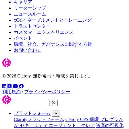
キャリア
リーダーシップ
ニュースルーム
xCelイネーブルメントとトレーニング
トラストセンター
カスタマーエクスペリエンス
イベント
環境、社会、ガバナンスに関する方針
お問い合わせ
© 2026 Claroty. 無断複写・転載を禁じます。
LinkedIn
YouTube
Facebook
ツイッター
利用規約
/
プライバシーポリシー
メニューを閉じる
プラットフォーム
Clarotyプラットフォーム
Claroty CPS 保護 プログラム
AI セキュリティ エージェント、クレア
資産の可視化