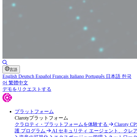
検索の切り替え
言語
English
Deutsch
Español
Français
Italiano
Português
日本語
한국
어
繁體中文
デモをリクエストする
プラットフォーム
Clarotyプラットフォーム
クラロティ・プラットフォームを体験する
Claroty C
護 プログラム
AI セキュリティ エージェント、クレ