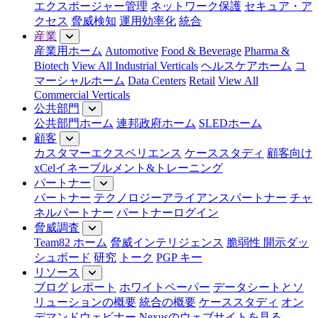
エクスポージャー管理
ネットワーク保護
セキュア・ア
クセス
脅威検知
運用効率化
統合
産業
産業用ホーム
Automotive
Food & Beverage
Pharma &
Biotech
View All Industrial Verticals
ヘルスケアホーム
コ
マーシャルホーム
Data Centers
Retail
View All
Commercial Verticals
公共部門
公共部門ホーム
連邦政府ホーム
SLEDホーム
顧客
カスタマーエクスペリエンス
ケーススタディ
顧客向け
xCelイネーブルメント&トレーニング
パートナー
パートナー
テクノロジーアライアンスパートナー
チャ
ネルパートナー
パートナーログイン
脅威調査
Team82 ホーム
脅威インテリジェンス
脆弱性 開示ダッ
シュボード
研究
トーク
PGP キー
リソース
ブログ
レポート
ホワイトペーパー
データシートとソ
リューションの概要
統合の概要
ケーススタディ
オン
デマンドウェビナー
Nexusのウェブサイトを見る