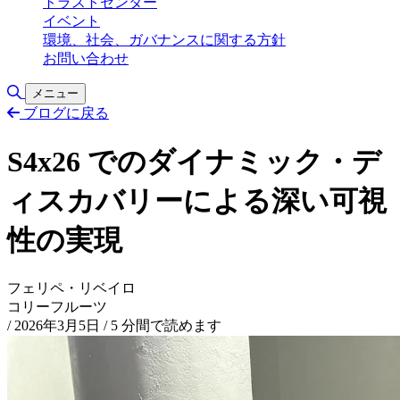
トラストセンター
イベント
環境、社会、ガバナンスに関する方針
お問い合わせ
検索の切り替え
メニュー
ブログに戻る
S4x26 でのダイナミック・デ
ィスカバリーによる深い可視
性の実現
フェリペ・リベイロ
コリーフルーツ
/
2026年3月5日
/
5 分間で読めます