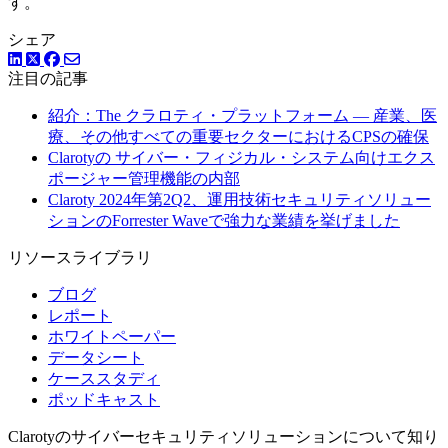
す。
シェア
LinkedIn
Facebook
ツイッター
注目の記事
紹介：The クラロティ・プラットフォーム — 産業、医
療、その他すべての重要セクターにおけるCPSの確保
Clarotyの サイバー・フィジカル・システム向けエクス
ポージャー管理機能の内部
Claroty 2024年第2Q2、運用技術セキュリティソリュー
ションのForrester Waveで強力な業績を挙げました
リソースライブラリ
ブログ
レポート
ホワイトペーパー
データシート
ケーススタディ
ポッドキャスト
Clarotyのサイバーセキュリティソリューションについて知り