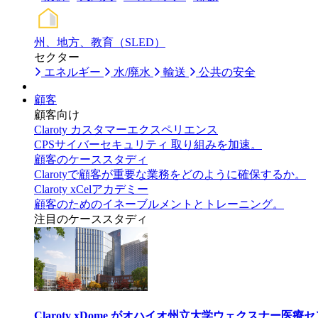
州、地方、教育（SLED）
セクター
エネルギー
水/廃水
輸送
公共の安全
顧客
顧客向け
Claroty カスタマーエクスペリエンス
CPSサイバーセキュリティ 取り組みを加速。
顧客のケーススタディ
Clarotyで顧客が重要な業務をどのように確保するか。
Claroty xCelアカデミー
顧客のためのイネーブルメントとトレーニング。
注目のケーススタディ
Claroty xDome がオハイオ州立大学ウェクスナー医療