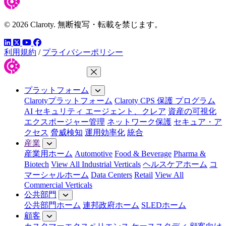
© 2026 Claroty. 無断複写・転載を禁じます。
LinkedIn
YouTube
Facebook
ツイッター
利用規約
/
プライバシーポリシー
メニューを閉じる
プラットフォーム
Clarotyプラットフォーム
Claroty CPS 保護 プログラム
AI セキュリティ エージェント、クレア
資産の可視化
エクスポージャー管理
ネットワーク保護
セキュア・ア
クセス
脅威検知
運用効率化
統合
産業
産業用ホーム
Automotive
Food & Beverage
Pharma &
Biotech
View All Industrial Verticals
ヘルスケアホーム
コ
マーシャルホーム
Data Centers
Retail
View All
Commercial Verticals
公共部門
公共部門ホーム
連邦政府ホーム
SLEDホーム
顧客