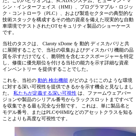
た。このパビリオンは、SCADAシステム、ヒューマン・マ
シン・インターフェイス（HMI）、プログラマブル・ロジッ
ク・コントローラ（PLC）、および製造セクターの典型的な
技術スタックを構成するその他の資産を備えた現実的な自動
車環境でテストされたOTセキュリティ製品のショーケース
です。
当社のタスクは、 Claroty xDome を 動的 ディスカバリと共
に展開することで、当社の収集およびディスカバリ機能の品
質を示すだけでなく、脆弱性を含むエクスポージャーを特定
し、修復に優先順位を付ける当社の能力を示す詳細な資産
インベントリー を提供することでした。
これを、当社の
動的 検出機能
がどのようにこのような環境
に対する深い可視性を提供できるかを示す機会と見なしまし
た。
私たちが定義する深い可視性
は、ファームウェアバー
ジョンや製品のシリアル番号からラックスロットまですべて
を収集できる最も完全な分類です。 これは、単に製品名と
モデル番号、またはPLCやHMIなどのアセットクラスを知る
ことよりも高度な可視性です。