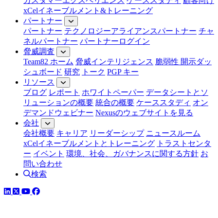
カスタマーエクスペリエンス
ケーススタディ
顧客向け
xCelイネーブルメント&トレーニング
パートナー
パートナー
テクノロジーアライアンスパートナー
チャ
ネルパートナー
パートナーログイン
脅威調査
Team82 ホーム
脅威インテリジェンス
脆弱性 開示ダッ
シュボード
研究
トーク
PGP キー
リソース
ブログ
レポート
ホワイトペーパー
データシートとソ
リューションの概要
統合の概要
ケーススタディ
オン
デマンドウェビナー
Nexusのウェブサイトを見る
会社
会社概要
キャリア
リーダーシップ
ニュースルーム
xCelイネーブルメントとトレーニング
トラストセンタ
ー
イベント
環境、社会、ガバナンスに関する方針
お
問い合わせ
検索
LinkedIn
YouTube
Facebook
ツイッター