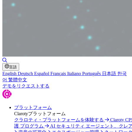
検索の切り替え
言語
English
Deutsch
Español
Français
Italiano
Português
日本語
한국
어
繁體中文
デモをリクエストする
プラットフォーム
Clarotyプラットフォーム
クラロティ・プラットフォームを体験する
Claroty C
護 プログラム
AI セキュリティ エージェント、クレ