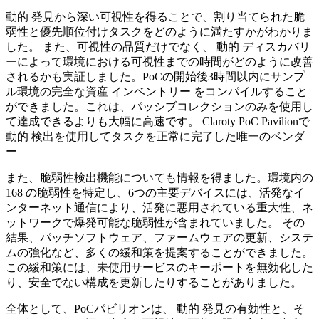
動的 発見から深い可視性を得ることで、割り当てられた脆
弱性と優先順位付けタスクをどのように満たすかがわかりま
した。 また、可視性の品質だけでなく、 動的 ディスカバリ
ーによって環境における可視性までの時間がどのように改善
されるかも実証しました。PoCの開始後3時間以内にサンプ
ル環境の完全な資産 インベントリー をコンパイルすること
ができました。これは、パッシブコレクションのみを使用し
て達成できるよりも大幅に高速です。 Claroty PoC Pavilionで
動的 検出を使用してタスクを正常に完了した唯一のベンダ
ー
また、脆弱性検出機能についても情報を得ました。環境内の
168 の脆弱性を特定し、6つの主要デバイスには、活発なイ
ンターネット通信により、活発に悪用されている重大性、ネ
ットワークで爆発可能な脆弱性が含まれていました。 その
結果、パッチソフトウェア、ファームウェアの更新、システ
ムの強化など、多くの緩和策を提案することができました。
この緩和策には、未使用サービスのキーポートを無効化した
り、安全でない構成を更新したりすることがありました。
全体として、PoCパビリオンは、 動的 発見の有効性と、そ