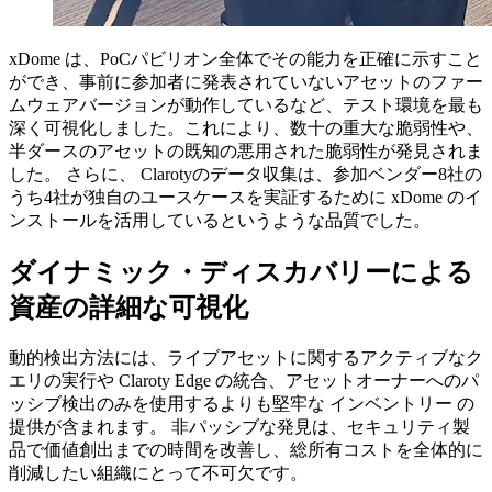
xDome は、PoCパビリオン全体でその能力を正確に示すこと
ができ、事前に参加者に発表されていないアセットのファー
ムウェアバージョンが動作しているなど、テスト環境を最も
深く可視化しました。これにより、数十の重大な脆弱性や、
半ダースのアセットの既知の悪用された脆弱性が発見されま
した。 さらに、 Clarotyのデータ収集は、参加ベンダー8社の
うち4社が独自のユースケースを実証するために xDome のイ
ンストールを活用しているというような品質でした。
ダイナミック・ディスカバリーによる
資産の詳細な可視化
動的検出方法には、ライブアセットに関するアクティブなク
エリの実行や Claroty Edge の統合、アセットオーナーへのパ
ッシブ検出のみを使用するよりも堅牢な インベントリー の
提供が含まれます。 非パッシブな発見は、セキュリティ製
品で価値創出までの時間を改善し、総所有コストを全体的に
削減したい組織にとって不可欠です。