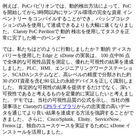
例えば、PoCパビリオンでは、動的検出方法によって、PoC
を開始してから3時間以内にサンプル環境の完全な資産 イン
ベントリー をコンパイルすることができ、パッシブコレク
ションのみを使用して達成できるよりも大幅に速くなりまし
た。 Claroty PoC Pavilionで 動的 検出を使用してタスクを正
常に完了した唯一のベンダー
では、私たちはどのように行動しましたか？ 動的 ディスカ
バリーを使用した Edge と xDome の実装は、 100 点中86 点
で全体的な可視性品質を測定し、優れた可視性の結果を達成
しました。PLC、HMI、エンジニアリングワークステーショ
ン、SCADAシステムなど、高レベルの精度で分類された約
30 のOT資産を含む80 以上の永続デバイスを正しく識別しま
した。 肯定的な可視性の結果を提供するだけでなく、深い
可視性であると考えるものを定量的に実証したいと考えまし
た。 デモでは、当社の可視性品質の公式を示し、当社の推
奨事項と Clarotyの
CPSライブラリ
からの忠実度の高いデー
タを通じてより良い結果を達成する方法を強調することがで
きました。 さらに、Cisco/Splunk、Elisity、ServiceNow、
Frenos は、独自のユースケースを実証するために xDome イ
ンストールを活用しました。