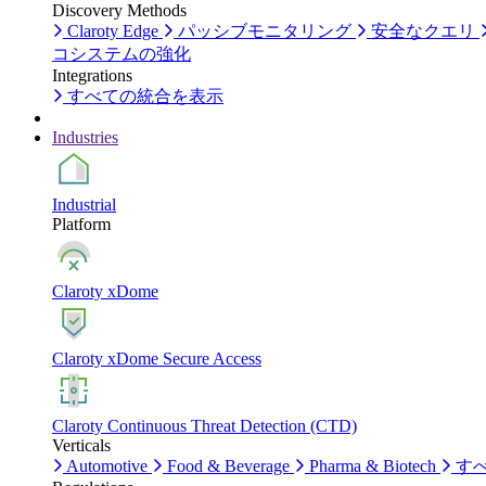
Discovery Methods
Claroty Edge
パッシブモニタリング
安全なクエリ
コシステムの強化
Integrations
すべての統合を表示
Industries
Industrial
Platform
Claroty xDome
Claroty xDome Secure Access
Claroty Continuous Threat Detection (CTD)
Verticals
Automotive
Food & Beverage
Pharma & Biotech
す