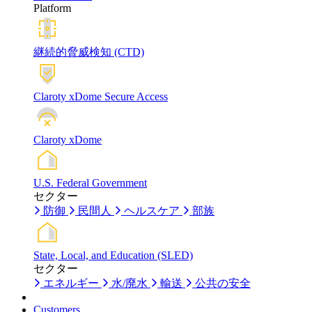
Platform
継続的脅威検知 (CTD)
Claroty xDome Secure Access
Claroty xDome
U.S. Federal Government
セクター
防御
民間人
ヘルスケア
部族
State, Local, and Education (SLED)
セクター
エネルギー
水/廃水
輸送
公共の安全
Customers