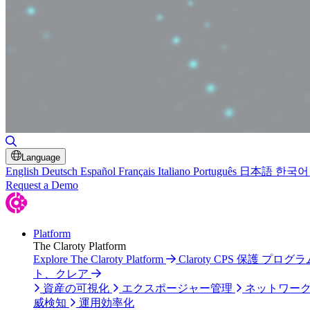
検索の切り替え
Language
English
Deutsch
Español
Français
Italiano
Português
日本語
한국어
Request a Demo
Platform
The Claroty Platform
Explore The Claroty Platform
Claroty CPS 保護 プログラ
ト、クレア
資産の可視化
エクスポージャー管理
ネットワー
威検知
運用効率化