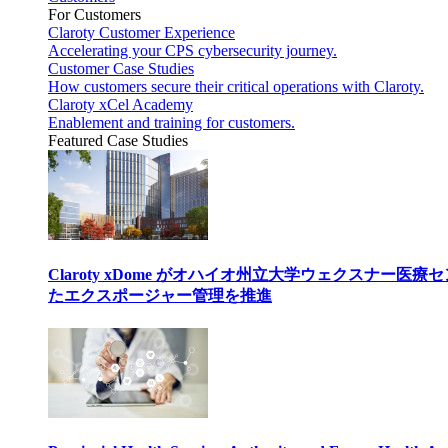
For Customers
Claroty Customer Experience
Accelerating your CPS cybersecurity journey.
Customer Case Studies
How customers secure their critical operations with Claroty.
Claroty xCel Academy
Enablement and training for customers.
Featured Case Studies
Claroty xDome がオハイオ州立大学ウェクスナー
たエクスポージャー管理を推進