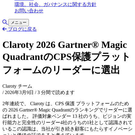
環境、社会、ガバナンスに関する方針
お問い合わせ
検索の切り替え
メニュー
ブログに戻る
Claroty 2026 Gartner® Magic
QuadrantのCPS保護プラット
フォームのリーダーに選出
Claroty チーム
/
2026年3月9日
/
3 分間で読めます
2年連続で、 Claroty は、CPS 保護 プラットフォームのため
の 2026 Gartner® Magic Quadrantのランキングでリーダーに選
ばれました。 評価対象ベンダー 13 社のうち、ビジョンの実
行能力と完全性のリーダー4社のうちの1社として認識されて
いるこの認識は、当社が引き続き顧客にもたらすイノベーシ