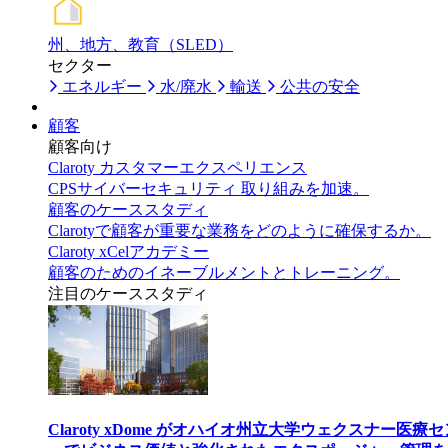
州、地方、教育（SLED）
セクター
エネルギー
水/廃水
輸送
公共の安全
顧客
顧客向け
Claroty カスタマーエクスペリエンス
CPSサイバーセキュリティ 取り組みを加速。
顧客のケーススタディ
Clarotyで顧客が重要な業務をどのように確保するか。
Claroty xCelアカデミー
顧客のためのイネーブルメントとトレーニング。
注目のケーススタディ
Claroty xDome がオハイオ州立大学ウェクスナー医療