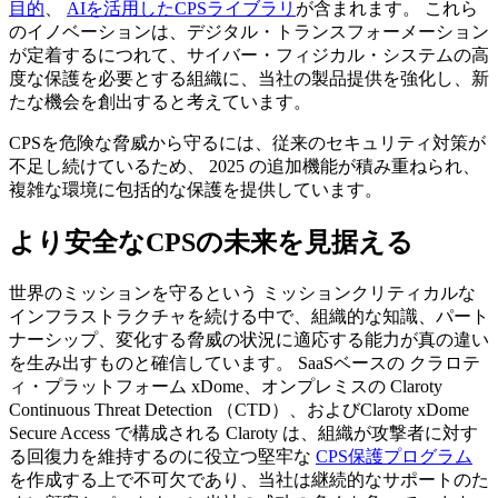
目的
、
AIを活用したCPSライブラリ
が含まれます。 これら
のイノベーションは、デジタル・トランスフォーメーション
が定着するにつれて、サイバー・フィジカル・システムの高
度な保護を必要とする組織に、当社の製品提供を強化し、新
たな機会を創出すると考えています。
CPSを危険な脅威から守るには、従来のセキュリティ対策が
不足し続けているため、 2025 の追加機能が積み重ねられ、
複雑な環境に包括的な保護を提供しています。
より安全なCPSの未来を見据える
世界のミッションを守るという ミッションクリティカルな
インフラストラクチャを続ける中で、組織的な知識、パート
ナーシップ、変化する脅威の状況に適応する能力が真の違い
を生み出すものと確信しています。 SaaSベースの クラロテ
ィ・プラットフォーム xDome、オンプレミスの Claroty
Continuous Threat Detection （CTD）、およびClaroty xDome
Secure Access で構成される Claroty は、組織が攻撃者に対す
る回復力を維持するのに役立つ堅牢な
CPS保護プログラム
を作成する上で不可欠であり、当社は継続的なサポートのた