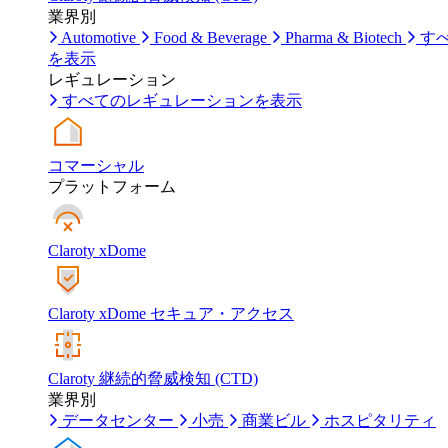
業界別
Automotive
Food & Beverage
Pharma & Biotech
す
を表示
レギュレーション
すべてのレギュレーションを表示
コマーシャル
プラットフォーム
Claroty xDome
Claroty xDome セキュア・アクセス
Claroty 継続的脅威検知 (CTD)
業界別
データセンター
小売
商業ビル
ホスピタリティ