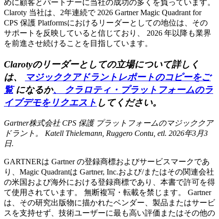
めに顧客とパートナーに当社の成功の多くを負っています。
Claroty 当社は、2年連続で 2026 Gartner Magic Quadrant for
CPS 保護 Platformsにおけるリーダーとしての地位は、その
サポートを反映していると信じており、 2026 年以降も業界
を前進させ続けることを目指しています。
Clarotyのリーダーとしての立場について詳しく
は、
マジッククアドラントレポートのコピーをご
覧
になるか
、 クラロティ・プラットフォームのラ
イブデモをリクエスト
してください。
Gartner株式会社 CPS 保護 プラットフォームのマジッククア
ドラント。 Katell Thielemann, Ruggero Contu, etl. 2026年3月3
日.
GARTNERは Gartner の登録商標およびサービスマークであ
り、Magic Quadrantは Gartner, Inc.および/またはその関連会社
の米国および海外における登録商標であり、本書で許可を得
て使用されています。 無断複写・転載を禁じます。 Gartner
は、その研究出版物に描かれたベンダー、製品またはサービ
スを支持せず、技術ユーザーに最も高い評価またはその他の