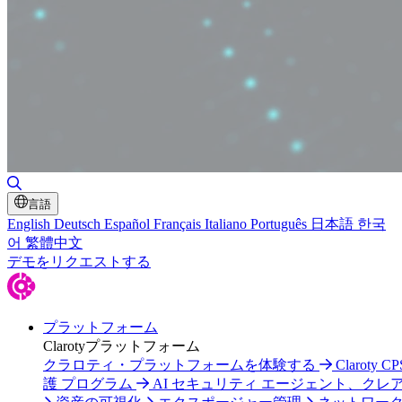
検索の切り替え
言語
English
Deutsch
Español
Français
Italiano
Português
日本語
한국
어
繁體中文
デモをリクエストする
プラットフォーム
Clarotyプラットフォーム
クラロティ・プラットフォームを体験する
Claroty C
護 プログラム
AI セキュリティ エージェント、クレ