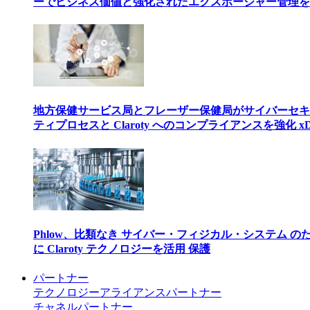
ーでビジネス価値と強化されたエクスポージャー管理を
地方保健サービス局とフレーザー保健局がサイバーセキ
ティプロセスと Claroty へのコンプライアンスを強化 xD
Phlow、比類なき サイバー・フィジカル・システム の
に Claroty テクノロジーを活用 保護
パートナー
テクノロジーアライアンスパートナー
チャネルパートナー