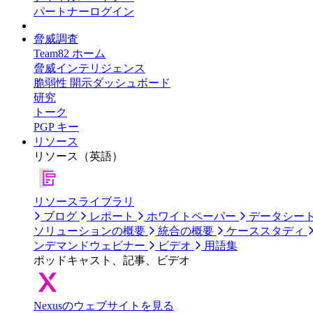
パートナーログイン
脅威調査
Team82 ホーム
脅威インテリジェンス
脆弱性 開示ダッシュボード
研究
トーク
PGP キー
リソース
リソース（英語）
リソースライブラリ
ブログ
レポート
ホワイトペーパー
データシー
ソリューションの概要
統合の概要
ケーススタディ
ンデマンドウェビナー
ビデオ
用語集
ポッドキャスト、記事、ビデオ
Nexusのウェブサイトを見る