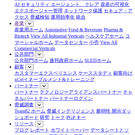
AI セキュリティ エージェント、クレア
資産の可視化
エクスポージャー管理
ネットワーク保護
セキュア・ア
クセス
脅威検知
運用効率化
統合
産業
産業用ホーム
Automotive
Food & Beverage
Pharma &
Biotech
View All Industrial Verticals
ヘルスケアホーム
コ
マーシャルホーム
データセンター
小売
View All
Commercial Verticals
公共部門
公共部門ホーム
連邦政府ホーム
SLEDホーム
顧客
カスタマーエクスペリエンス
ケーススタディ
顧客向け
xCelイネーブルメント&トレーニング
パートナー
パートナー
テクノロジーアライアンスパートナー
チャ
ネルパートナー
パートナーログイン
脅威調査
Team82 ホーム
脅威インテリジェンス
脆弱性 開示ダッ
シュボード
研究
トーク
PGP キー
リソース
ブログ
レポート
ホワイトペーパー
データシートとソ