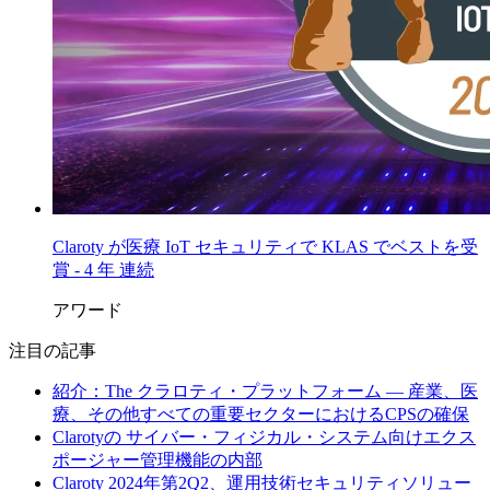
Claroty が医療 IoT セキュリティで KLAS でベストを受
賞 - 4 年 連続
アワード
注目の記事
紹介：The クラロティ・プラットフォーム — 産業、医
療、その他すべての重要セクターにおけるCPSの確保
Clarotyの サイバー・フィジカル・システム向けエクス
ポージャー管理機能の内部
Claroty 2024年第2Q2、運用技術セキュリティソリュー