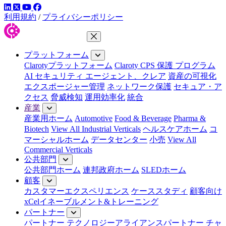
LinkedIn
YouTube
Facebook
ツイッター
利用規約
/
プライバシーポリシー
メニューを閉じる
プラットフォーム
Clarotyプラットフォーム
Claroty CPS 保護 プログラム
AI セキュリティ エージェント、クレア
資産の可視化
エクスポージャー管理
ネットワーク保護
セキュア・ア
クセス
脅威検知
運用効率化
統合
産業
産業用ホーム
Automotive
Food & Beverage
Pharma &
Biotech
View All Industrial Verticals
ヘルスケアホーム
コ
マーシャルホーム
データセンター
小売
View All
Commercial Verticals
公共部門
公共部門ホーム
連邦政府ホーム
SLEDホーム
顧客
カスタマーエクスペリエンス
ケーススタディ
顧客向け
xCelイネーブルメント&トレーニング
パートナー
パートナー
テクノロジーアライアンスパートナー
チャ