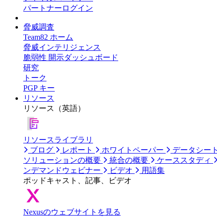
パートナーログイン
脅威調査
Team82 ホーム
脅威インテリジェンス
脆弱性 開示ダッシュボード
研究
トーク
PGP キー
リソース
リソース（英語）
リソースライブラリ
ブログ
レポート
ホワイトペーパー
データシー
ソリューションの概要
統合の概要
ケーススタディ
ンデマンドウェビナー
ビデオ
用語集
ポッドキャスト、記事、ビデオ
Nexusのウェブサイトを見る