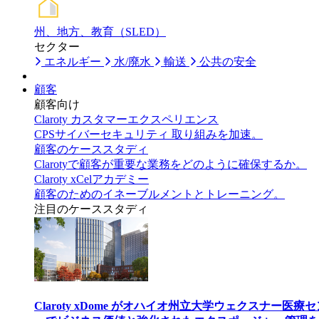
州、地方、教育（SLED）
セクター
エネルギー
水/廃水
輸送
公共の安全
顧客
顧客向け
Claroty カスタマーエクスペリエンス
CPSサイバーセキュリティ 取り組みを加速。
顧客のケーススタディ
Clarotyで顧客が重要な業務をどのように確保するか。
Claroty xCelアカデミー
顧客のためのイネーブルメントとトレーニング。
注目のケーススタディ
Claroty xDome がオハイオ州立大学ウェクスナー医療