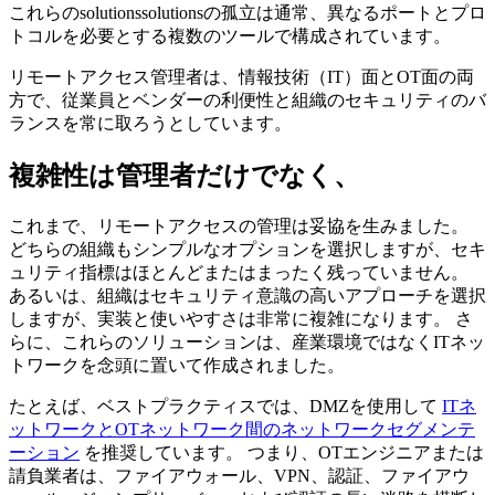
これらのsolutionssolutionsの孤立は通常、異なるポートとプロ
トコルを必要とする複数のツールで構成されています。
リモートアクセス管理者は、情報技術（IT）面とOT面の両
方で、従業員とベンダーの利便性と組織のセキュリティのバ
ランスを常に取ろうとしています。
複雑性は管理者だけでなく、
これまで、リモートアクセスの管理は妥協を生みました。
どちらの組織もシンプルなオプションを選択しますが、セキ
ュリティ指標はほとんどまたはまったく残っていません。
あるいは、組織はセキュリティ意識の高いアプローチを選択
しますが、実装と使いやすさは非常に複雑になります。 さ
らに、これらのソリューションは、産業環境ではなくITネッ
トワークを念頭に置いて作成されました。
たとえば、ベストプラクティスでは、DMZを使用して
ITネ
ットワークとOTネットワーク間のネットワークセグメンテ
ーション
を推奨しています。 つまり、OTエンジニアまたは
請負業者は、ファイアウォール、VPN、認証、ファイアウ