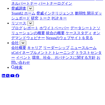
ネルパートナー
パートナーログイン
脅威調査
Team82 ホーム
脅威インテリジェンス
脆弱性 開示ダッ
シュボード
研究
トーク
PGP キー
リソース
ブログ
レポート
ホワイトペーパー
データシートとソ
リューションの概要
統合の概要
ケーススタディ
オン
デマンドウェビナー
Nexusのウェブサイトを見る
会社
会社概要
キャリア
リーダーシップ
ニュースルーム
xCelイネーブルメントとトレーニング
トラストセンタ
ー
イベント
環境、社会、ガバナンスに関する方針
お
問い合わせ
検索
LinkedIn
YouTube
Facebook
ツイッター