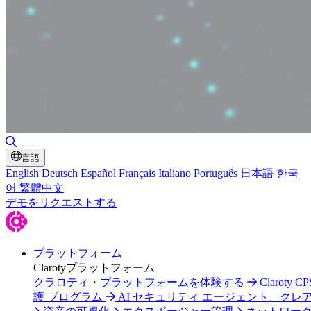
検索の切り替え
言語
English
Deutsch
Español
Français
Italiano
Português
日本語
한국
어
繁體中文
デモをリクエストする
プラットフォーム
Clarotyプラットフォーム
クラロティ・プラットフォームを体験する
Claroty C
護 プログラム
AI セキュリティ エージェント、クレ