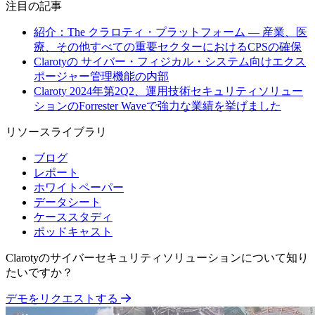
注目の記事
紹介：The クラロティ・プラットフォーム — 産業、医
療、その他すべての重要セクターにおけるCPSの確保
Clarotyの サイバー・フィジカル・システム向けエクス
ポージャー管理機能の内部
Claroty 2024年第2Q2、運用技術セキュリティソリュー
ションのForrester Waveで強力な業績を挙げました
リソースライブラリ
ブログ
レポート
ホワイトペーパー
データシート
ケーススタディ
ポッドキャスト
Clarotyのサイバーセキュリティソリューションについて知り
たいですか？
デモをリクエストする