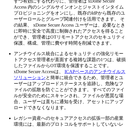
ずつ有効にする代わりに、管理者は xDome Secure
Access 内のシングルサインオンとジャストインタイム
プロビジョニングをオンにし、既存のIdPから既存のユ
ーザーロールとグループ関連付けを活用できます。 そ
の結果、 xDome Secure Access ユーザーは、必要なとき
に即時に安全で高度に制御されたアクセスを得ること
ができ、管理者はOTリモートアクセスのセキュリティ
保護、構成、管理に費やす時間を削減できます。
アンチウイルス統合によるセキュリティの強化リモー
トアクセス管理者が直面する複雑な課題の1つは、破損
したファイルからOT環境を保護することです。
xDome Secure Accessは、
ICAPベースのアンチウイルス
ソリューション
と簡単に統合できるため、管理者とユ
ーザーはアップロードステータスを追跡し、危険なフ
ァイルの拡散を防ぐことができます。 すべてのファイ
ルが安全のためにスキャンされ、ファイルが悪質な場
合、ユーザーは直ちに通知を受け、アセットにアップ
ロードできなくなります。
レガシー資産へのセキュアアクセスの拡張一部の産業
環境には、最新のプロトコルをサポートしていないレ