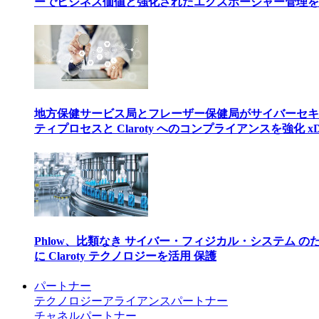
ーでビジネス価値と強化されたエクスポージャー管理を
地方保健サービス局とフレーザー保健局がサイバーセキ
ティプロセスと Claroty へのコンプライアンスを強化 xD
Phlow、比類なき サイバー・フィジカル・システム の
に Claroty テクノロジーを活用 保護
パートナー
テクノロジーアライアンスパートナー
チャネルパートナー