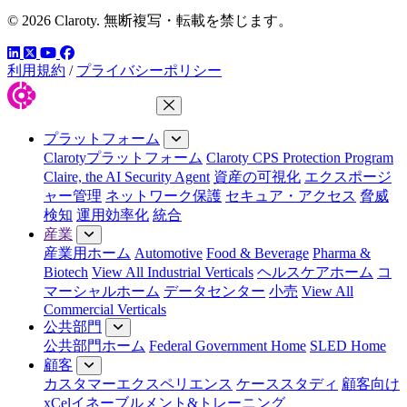
© 2026 Claroty. 無断複写・転載を禁じます。
LinkedIn
YouTube
Facebook
ツイッター
利用規約
/
プライバシーポリシー
メニューを閉じる
プラットフォーム
Clarotyプラットフォーム
Claroty CPS Protection Program
Claire, the AI Security Agent
資産の可視化
エクスポージ
ャー管理
ネットワーク保護
セキュア・アクセス
脅威
検知
運用効率化
統合
産業
産業用ホーム
Automotive
Food & Beverage
Pharma &
Biotech
View All Industrial Verticals
ヘルスケアホーム
コ
マーシャルホーム
データセンター
小売
View All
Commercial Verticals
公共部門
公共部門ホーム
Federal Government Home
SLED Home
顧客
カスタマーエクスペリエンス
ケーススタディ
顧客向け
xCelイネーブルメント&トレーニング