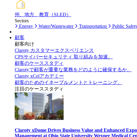
州、地方、教育（SLED）
Sectors
Energy
Water/Wastewater
Transportation
Public Safet
顧客
顧客向け
Claroty カスタマーエクスペリエンス
CPSサイバーセキュリティ 取り組みを加速。
顧客のケーススタディ
Clarotyで顧客が重要な業務をどのように確保するか。
Claroty xCelアカデミー
顧客のためのイネーブルメントとトレーニング。
注目のケーススタディ
Claroty xDome Drives Business Value and Enhanced Expo
Management at Ohio State University Wexner Medical Cen