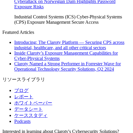
Cyberattack on Norwegian Dam Highlights Password
Exposure Risks
Industrial Control Systems (ICS)
Cyber-Physical Systems
(CPS)
Exposure Management
Secure Access
Featured Articles
Introducing: The Claroty Platform — Securing CPS across
industrial, healthcare, and all other critical sectors
Inside Claroty’s Exposure Management Capabilities for
Cyber-Physical Systems
Claroty Named a Strong Performer in Forrester Wave for
Operational Technology Security Solutions, Q2 2024
リソースライブラリ
ブログ
レポート
ホワイトペーパー
データシート
ケーススタディ
Podcasts
Interested in learning about Claroty's Cybersecurity Solutions?