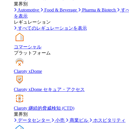
業界別
Automotive
Food & Beverage
Pharma & Biotech
す
を表示
レギュレーション
すべてのレギュレーションを表示
コマーシャル
プラットフォーム
Claroty xDome
Claroty xDome セキュア・アクセス
Claroty 継続的脅威検知 (CTD)
業界別
データセンター
小売
商業ビル
ホスピタリティ