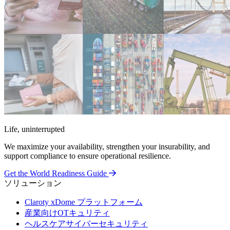
Life, uninterrupted
We maximize your availability, strengthen your insurability, and
support compliance to ensure operational resilience.
Get the World Readiness Guide
ソリューション
Claroty xDome プラットフォーム
産業向けOTキュリティ
ヘルスケアサイバーセキュリティ