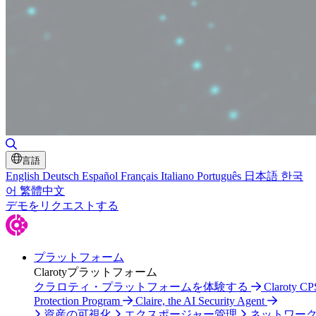
検索の切り替え
言語
English
Deutsch
Español
Français
Italiano
Português
日本語
한국
어
繁體中文
デモをリクエストする
プラットフォーム
Clarotyプラットフォーム
クラロティ・プラットフォームを体験する
Claroty CP
Protection Program
Claire, the AI Security Agent
資産の可視化
エクスポージャー管理
ネットワー