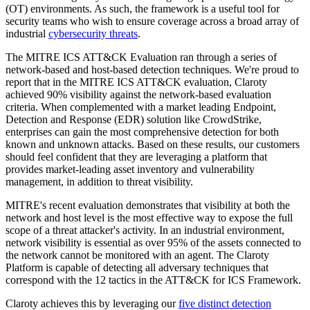
(OT) environments. As such, the framework is a useful tool for
security teams who wish to ensure coverage across a broad array of
industrial
cybersecurity threats
.
The MITRE ICS ATT&CK Evaluation ran through a series of
network-based and host-based detection techniques. We're proud to
report that in the MITRE ICS ATT&CK evaluation, Claroty
achieved 90% visibility against the network-based evaluation
criteria. When complemented with a market leading Endpoint,
Detection and Response (EDR) solution like CrowdStrike,
enterprises can gain the most comprehensive detection for both
known and unknown attacks. Based on these results, our customers
should feel confident that they are leveraging a platform that
provides market-leading asset inventory and vulnerability
management, in addition to threat visibility.
MITRE's recent evaluation demonstrates that visibility at both the
network and host level is the most effective way to expose the full
scope of a threat attacker's activity. In an industrial environment,
network visibility is essential as over 95% of the assets connected to
the network cannot be monitored with an agent. The Claroty
Platform is capable of detecting all adversary techniques that
correspond with the 12 tactics in the ATT&CK for ICS Framework.
Claroty achieves this by leveraging our
five distinct detection