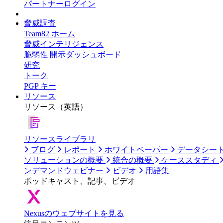
パートナーログイン
脅威調査
Team82 ホーム
脅威インテリジェンス
脆弱性 開示ダッシュボード
研究
トーク
PGP キー
リソース
リソース（英語）
リソースライブラリ
ブログ
レポート
ホワイトペーパー
データシー
ソリューションの概要
統合の概要
ケーススタディ
ンデマンドウェビナー
ビデオ
用語集
ポッドキャスト、記事、ビデオ
Nexusのウェブサイトを見る