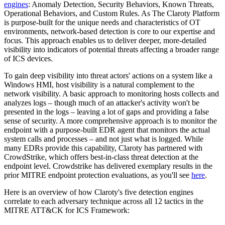
engines
: Anomaly Detection, Security Behaviors, Known Threats,
Operational Behaviors, and Custom Rules. As The Claroty Platform
is purpose-built for the unique needs and characteristics of OT
environments, network-based detection is core to our expertise and
focus. This approach enables us to deliver deeper, more-detailed
visibility into indicators of potential threats affecting a broader range
of ICS devices.
To gain deep visibility into threat actors' actions on a system like a
Windows HMI, host visibility is a natural complement to the
network visibility. A basic approach to monitoring hosts collects and
analyzes logs – though much of an attacker's activity won't be
presented in the logs – leaving a lot of gaps and providing a false
sense of security. A more comprehensive approach is to monitor the
endpoint with a purpose-built EDR agent that monitors the actual
system calls and processes – and not just what is logged. While
many EDRs provide this capability, Claroty has partnered with
CrowdStrike, which offers best-in-class threat detection at the
endpoint level. Crowdstrike has delivered exemplary results in the
prior MITRE endpoint protection evaluations, as you'll see
here
.
Here is an overview of how Claroty's five detection engines
correlate to each adversary technique across all 12 tactics in the
MITRE ATT&CK for ICS Framework: