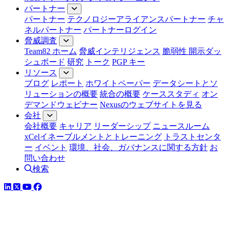
パートナー
パートナー
テクノロジーアライアンスパートナー
チャ
ネルパートナー
パートナーログイン
脅威調査
Team82 ホーム
脅威インテリジェンス
脆弱性 開示ダッ
シュボード
研究
トーク
PGP キー
リソース
ブログ
レポート
ホワイトペーパー
データシートとソ
リューションの概要
統合の概要
ケーススタディ
オン
デマンドウェビナー
Nexusのウェブサイトを見る
会社
会社概要
キャリア
リーダーシップ
ニュースルーム
xCelイネーブルメントとトレーニング
トラストセンタ
ー
イベント
環境、社会、ガバナンスに関する方針
お
問い合わせ
検索
LinkedIn
YouTube
Facebook
ツイッター