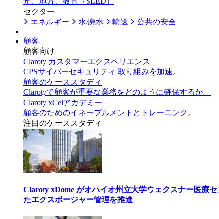
州、地方、教育（SLED）
セクター
エネルギー
水/廃水
輸送
公共の安全
顧客
顧客向け
Claroty カスタマーエクスペリエンス
CPSサイバーセキュリティ 取り組みを加速。
顧客のケーススタディ
Clarotyで顧客が重要な業務をどのように確保するか。
Claroty xCelアカデミー
顧客のためのイネーブルメントとトレーニング。
注目のケーススタディ
Claroty xDome がオハイオ州立大学ウェクスナー
たエクスポージャー管理を推進