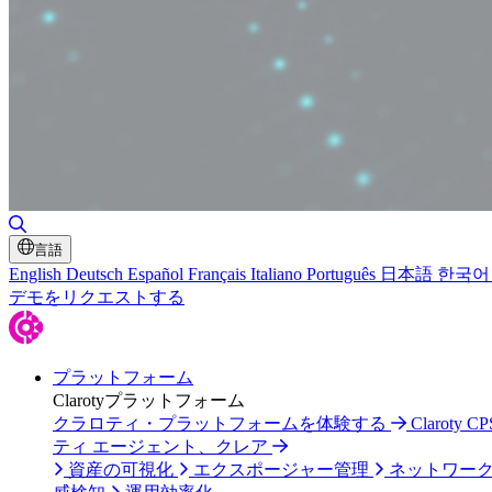
検索の切り替え
言語
English
Deutsch
Español
Français
Italiano
Português
日本語
한국어
デモをリクエストする
プラットフォーム
Clarotyプラットフォーム
クラロティ・プラットフォームを体験する
Claroty
ティ エージェント、クレア
資産の可視化
エクスポージャー管理
ネットワー