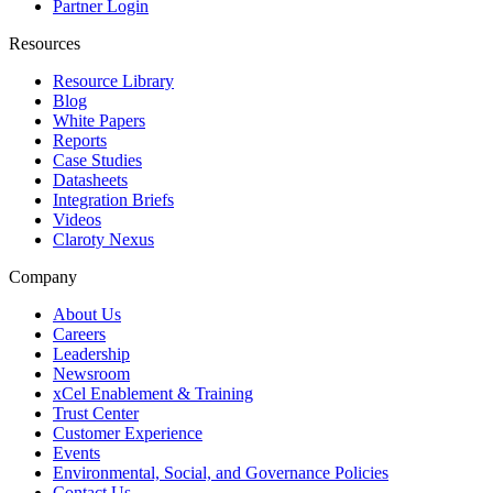
Partner Login
Resources
Resource Library
Blog
White Papers
Reports
Case Studies
Datasheets
Integration Briefs
Videos
Claroty Nexus
Company
About Us
Careers
Leadership
Newsroom
xCel Enablement & Training
Trust Center
Customer Experience
Events
Environmental, Social, and Governance Policies
Contact Us