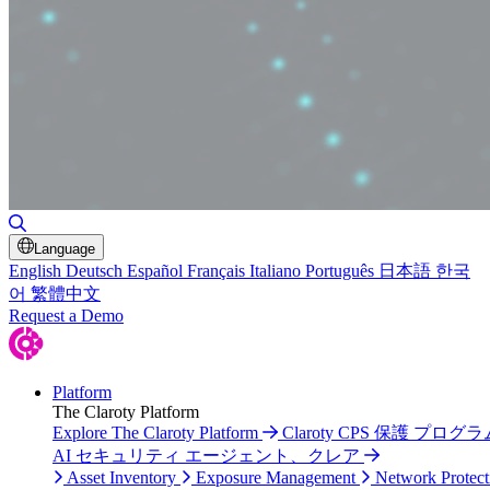
Toggle Search
Language
English
Deutsch
Español
Français
Italiano
Português
日本語
한국
어
繁體中文
Request a Demo
Platform
The Claroty Platform
Explore The Claroty Platform
Claroty CPS 保護 プログラ
AI セキュリティ エージェント、クレア
Asset Inventory
Exposure Management
Network Protect