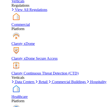
Verticals
Regulations
View All Regulations
Commercial
Platform
Claroty xDome
Claroty xDome Secure Access
Claroty Continuous Threat Detection (CTD)
Verticals
Data Centers
Retail
Commercial Buildings
Hospitality
Healthcare
Platform