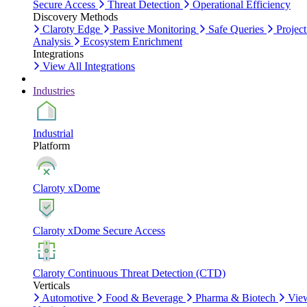
Secure Access
Threat Detection
Operational Efficiency
Discovery Methods
Claroty Edge
Passive Monitoring
Safe Queries
Project
Analysis
Ecosystem Enrichment
Integrations
View All Integrations
Industries
Industrial
Platform
Claroty xDome
Claroty xDome Secure Access
Claroty Continuous Threat Detection (CTD)
Verticals
Automotive
Food & Beverage
Pharma & Biotech
Vie