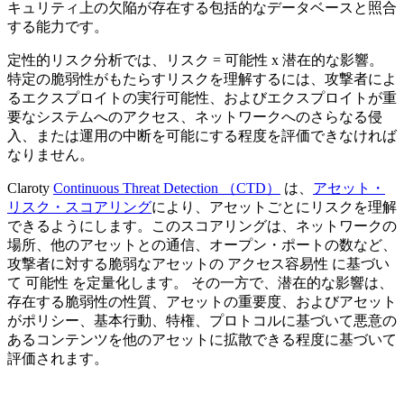
キュリティ上の欠陥が存在する包括的なデータベースと照合
する能力です。
定性的リスク分析では、リスク = 可能性 x 潜在的な影響。
特定の脆弱性がもたらすリスクを理解するには、攻撃者によ
るエクスプロイトの実行可能性、およびエクスプロイトが重
要なシステムへのアクセス、ネットワークへのさらなる侵
入、または運用の中断を可能にする程度を評価できなければ
なりません。
Claroty
Continuous Threat Detection （CTD）
は、
アセット・
リスク・スコアリング
により、アセットごとにリスクを理解
できるようにします。このスコアリングは、ネットワークの
場所、他のアセットとの通信、オープン・ポートの数など、
攻撃者に対する脆弱なアセットの アクセス容易性 に基づい
て 可能性 を定量化します。 その一方で、潜在的な影響は、
存在する脆弱性の性質、アセットの重要度、およびアセット
がポリシー、基本行動、特権、プロトコルに基づいて悪意の
あるコンテンツを他のアセットに拡散できる程度に基づいて
評価されます。