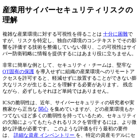
産業用サイバーセキュリティリスクの
理解
複雑な産業環境に対する可視性を得ることは
十分に困難
で
すが、リスクを特定し、独自の環境のコンテキストでその影
響を評価する技術を整備していない限り、この可視性はサイ
バー防衛戦略に情報を提供するにはあまり役に立ちません。
非常に簡単な例として、セキュリティ・チームは、堅牢な
OT固有の保護
を導入せずに組織の産業環境へのリモートア
クセスを許可すると、軽減せずに放置することができない膨
大なリスクが生じることを理解する必要があります。 残念
ながら、必ずしもそれほど単純ではありません。
ICSの脆弱性は、近年、サイバーセキュリティの研究者や実
務家から正当な
関心
を集めていますが、どの産業環境もか
つてないほど多くの脆弱性を持っているため、セキュリティ
の欠陥によってもたらされるリスクを管理するには、より微
妙な評価が必要です。 このような評価を行う最初の要件
は、
詳細な資産 インベントリー
を、特定の資産モデルにセ