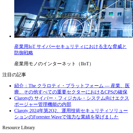
産業用IoT サイバーセキュリティにおける主な脅威と
防御戦略
産業用モノのインターネット（IIoT）
注目の記事
紹介：The クラロティ・プラットフォーム — 産業、医
療、その他すべての重要セクターにおけるCPSの確保
Clarotyの サイバー・フィジカル・システム向けエクス
ポージャー管理機能の内部
Claroty 2024年第2Q2、運用技術セキュリティソリュー
ションのForrester Waveで強力な業績を挙げました
Resource Library