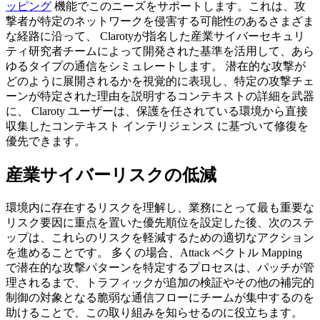
ッピング
機能でこのニーズをサポートします。これは、攻
撃者が特定のネットワークを侵害する可能性のあるさまざま
な経路に沿って、 Clarotyが指名した産業サイバーセキュリ
ティ研究者チームによって開発された基準を活用して、あら
ゆるタイプの通信をシミュレートします。 潜在的な攻撃が
どのように展開されるかを視覚的に表現し、特定の攻撃チェ
ーンが特定された理由を説明するコンテキストの詳細を武器
に、 Claroty ユーザーは、保護を任されている環境から直接
収集したコンテキスト インテリジェンス に基づいて修復を
優先できます。
産業サイバーリスクの低減
環境内に存在するリスクを理解し、業務にとって最も重要な
リスク要因に重点を置いた優先順位を設定した後、次のステ
ップは、これらのリスクを軽減するための適切なアクション
を進めることです。 多くの場合、Attack ベクトル Mapping
で潜在的な攻撃パターンを特定するプロセスは、パッチが管
理されるまで、トラフィックが追加の検証やその他の補完的
制御の対象となる脆弱な通信フローにチームが集中するのを
助けることで、この取り組みを知らせるのに役立ちます。