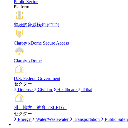
Public Sector
Platform
継続的脅威検知 (CTD)
Claroty xDome Secure Access
Claroty xDome
U.S. Federal Government
セクター
Defense
Civilian
Healthcare
Tribal
州、地方、教育（SLED）
セクター
Energy
Water/Wastewater
Transportation
Public Safet