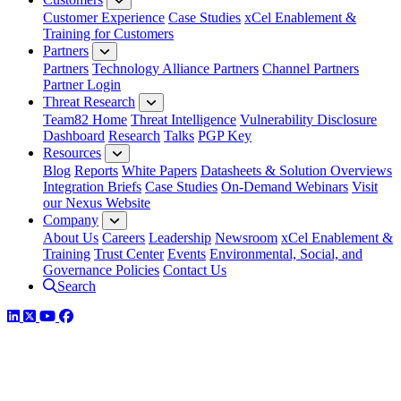
Customer Experience
Case Studies
xCel Enablement &
Training for Customers
Partners
Partners
Technology Alliance Partners
Channel Partners
Partner Login
Threat Research
Team82 Home
Threat Intelligence
Vulnerability Disclosure
Dashboard
Research
Talks
PGP Key
Resources
Blog
Reports
White Papers
Datasheets & Solution Overviews
Integration Briefs
Case Studies
On-Demand Webinars
Visit
our Nexus Website
Company
About Us
Careers
Leadership
Newsroom
xCel Enablement &
Training
Trust Center
Events
Environmental, Social, and
Governance Policies
Contact Us
Search
LinkedIn
Twitter
YouTube
Facebook