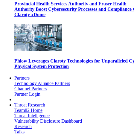
Provincial Health Services Authority and Fraser Health
Authority Boost Cybersecurity Processes and Compliance 
Claroty xDome
Phlow Leverages Claroty Technologies for Unparalleled C
Physical System Protection
Partners
Technology Alliance Partners
Channel Partners
Partner Login
Threat Research
Team82 Home
Threat Intelligence
Vulnerability Disclosure Dashboard
Research
Talks