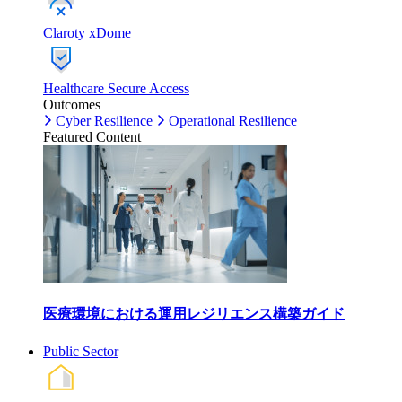
Claroty xDome
Healthcare Secure Access
Outcomes
Cyber Resilience
Operational Resilience
Featured Content
医療環境における運用レジリエンス構築ガイド
Public Sector