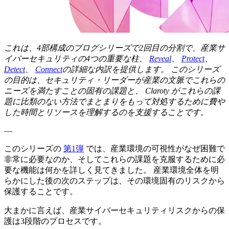
これは、4部構成のブログシリーズで2回目の分割で、産業サ
イバーセキュリティの4つの重要な柱、
Reveal
、
Protect
、
Detect
、
Connect
の詳細な内訳を提供します。 このシリーズ
の目的は、セキュリティ・リーダーが産業の文脈でこれらの
ニーズを満たすことの固有の課題と、 Claroty がこれらの課
題に比類のない方法でまとまりをもって対処するために費や
した時間とリソースを理解するのを支援することです。
—
このシリーズの
第1弾
では、産業環境の可視性がなぜ困難で
非常に必要なのか、そしてこれらの課題を克服するために必
要な機能は何かを詳しく見てきました。 産業環境全体を明
らかにした後の次のステップは、その環境固有のリスクから
保護することです。
大まかに言えば、産業サイバーセキュリティリスクからの保
護は3段階のプロセスです。