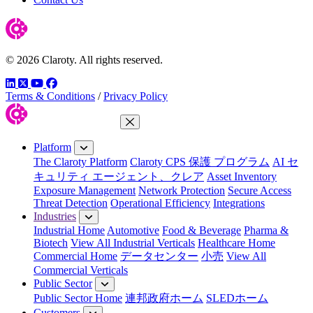
© 2026 Claroty. All rights reserved.
LinkedIn
Twitter
YouTube
Facebook
Terms & Conditions
/
Privacy Policy
Close Menu
Platform
The Claroty Platform
Claroty CPS 保護 プログラム
AI セ
キュリティ エージェント、クレア
Asset Inventory
Exposure Management
Network Protection
Secure Access
Threat Detection
Operational Efficiency
Integrations
Industries
Industrial Home
Automotive
Food & Beverage
Pharma &
Biotech
View All Industrial Verticals
Healthcare Home
Commercial Home
データセンター
小売
View All
Commercial Verticals
Public Sector
Public Sector Home
連邦政府ホーム
SLEDホーム
Customers