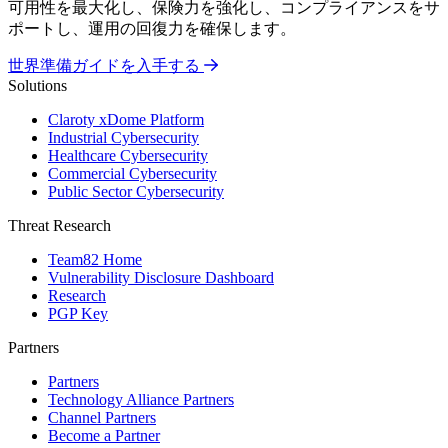
可用性を最大化し、保険力を強化し、コンプライアンスをサ
ポートし、運用の回復力を確保します。
世界準備ガイドを入手する
Solutions
Claroty xDome Platform
Industrial Cybersecurity
Healthcare Cybersecurity
Commercial Cybersecurity
Public Sector Cybersecurity
Threat Research
Team82 Home
Vulnerability Disclosure Dashboard
Research
PGP Key
Partners
Partners
Technology Alliance Partners
Channel Partners
Become a Partner