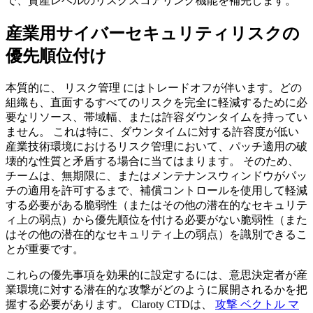
で、資産レベルのリスクスコアリング機能を補完します。
産業用サイバーセキュリティリスクの
優先順位付け
本質的に、 リスク管理 にはトレードオフが伴います。どの
組織も、直面するすべてのリスクを完全に軽減するために必
要なリソース、帯域幅、または許容ダウンタイムを持ってい
ません。 これは特に、ダウンタイムに対する許容度が低い
産業技術環境におけるリスク管理において、パッチ適用の破
壊的な性質と矛盾する場合に当てはまります。 そのため、
チームは、無期限に、またはメンテナンスウィンドウがパッ
チの適用を許可するまで、補償コントロールを使用して軽減
する必要がある脆弱性（またはその他の潜在的なセキュリテ
ィ上の弱点）から優先順位を付ける必要がない脆弱性（また
はその他の潜在的なセキュリティ上の弱点）を識別できるこ
とが重要です。
これらの優先事項を効果的に設定するには、意思決定者が産
業環境に対する潜在的な攻撃がどのように展開されるかを把
握する必要があります。 Claroty CTDは、
攻撃 ベクトル マ