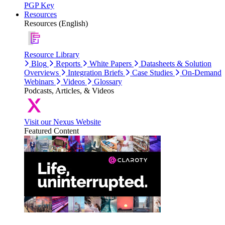
PGP Key
Resources
Resources (English)
Resource Library
Blog
Reports
White Papers
Datasheets & Solution
Overviews
Integration Briefs
Case Studies
On-Demand
Webinars
Videos
Glossary
Podcasts, Articles, & Videos
Visit our Nexus Website
Featured Content