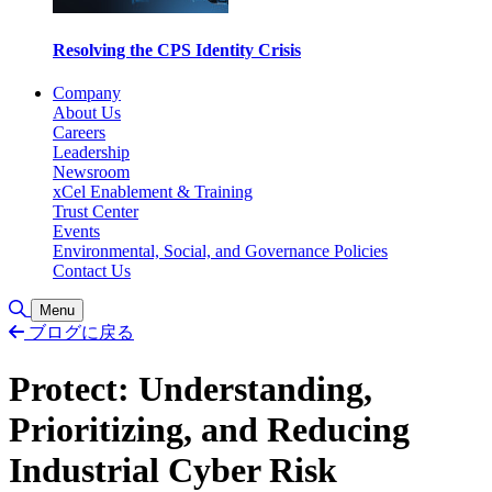
Resolving the CPS Identity Crisis
Company
About Us
Careers
Leadership
Newsroom
xCel Enablement & Training
Trust Center
Events
Environmental, Social, and Governance Policies
Contact Us
Toggle Search
Menu
ブログに戻る
Protect: Understanding,
Prioritizing, and Reducing
Industrial Cyber Risk