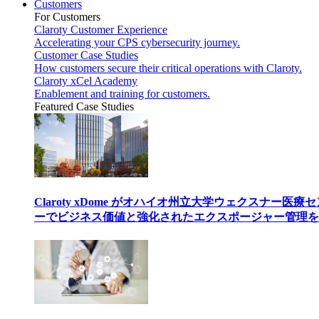
Customers
For Customers
Claroty Customer Experience
Accelerating your CPS cybersecurity journey.
Customer Case Studies
How customers secure their critical operations with Claroty.
Claroty xCel Academy
Enablement and training for customers.
Featured Case Studies
Claroty xDome がオハイオ州立大学ウェクスナー医療
ーでビジネス価値と強化されたエクスポージャー管理を