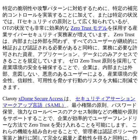
特定の脆弱性や攻撃パターンに対処するために、特定の補完
的コントロールを実装することに加えて、または特定の状況
では、ITセキュリティの原則として広く知られているが、
OTの状況でも非常に効果的な
Zero Trust モデル
を採用する産
業サイバーセキュリティ実務家が増えています。 Zero Trust
は、内部または外部を問わず、すべてのユーザーが継続的に
検証および認証される必要があると同時に、業務に必要な許
可された資産、アプリケーション、データにのみアクセスで
きることを規定しています。 ゼロ Zero Trust 原則を採用して
産業環境の安全を確保することで、企業は、内部または外
部、意図しない、悪意のあるユーザーによる、産業環境の安
全性、信頼性、可用性を脅かす行動のリスクを大幅に削減で
きます。
Claroty
xDome Secure Access
は、
セキュリティアサーション
マークアップ言語（SAML）
、最小権限の原則、パスワード
保管、強力なロールベースのアクセス制御などの機能や原則
をサポートすることで、企業が効率的でユーザーフレンドリ
ーな方法で Zero Trust を受け入れることを可能にします。 こ
れらの機能を組み合わせることで、管理者は認証ポリシーの
実装と施行に関して完全な裁量と柔軟性を得ると同時に、作