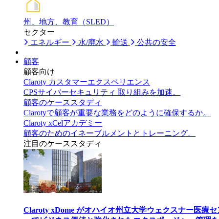
州、地方、教育（SLED）
セクター
エネルギー
水/廃水
輸送
公共の安全
顧客
顧客向け
Claroty カスタマーエクスペリエンス
CPSサイバーセキュリティ 取り組みを加速。
顧客のケーススタディ
Clarotyで顧客が重要な業務をどのように確保するか。
Claroty xCelアカデミー
顧客のためのイネーブルメントとトレーニング。
注目のケーススタディ
Claroty xDome がオハイオ州立大学ウェクスナー医療