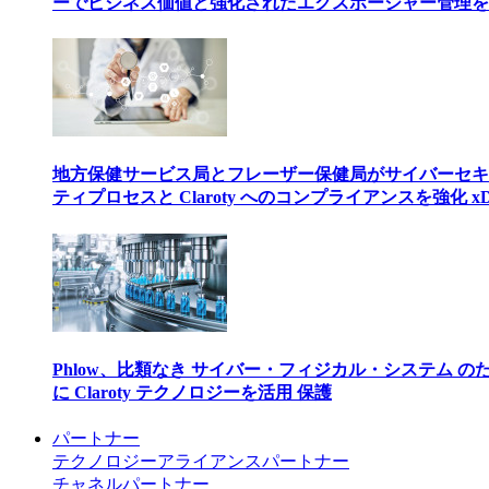
ーでビジネス価値と強化されたエクスポージャー管理を
地方保健サービス局とフレーザー保健局がサイバーセキ
ティプロセスと Claroty へのコンプライアンスを強化 xD
Phlow、比類なき サイバー・フィジカル・システム の
に Claroty テクノロジーを活用 保護
パートナー
テクノロジーアライアンスパートナー
チャネルパートナー