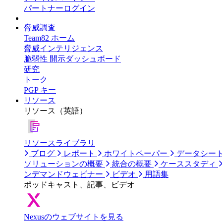
パートナーログイン
脅威調査
Team82 ホーム
脅威インテリジェンス
脆弱性 開示ダッシュボード
研究
トーク
PGP キー
リソース
リソース（英語）
リソースライブラリ
ブログ
レポート
ホワイトペーパー
データシー
ソリューションの概要
統合の概要
ケーススタディ
ンデマンドウェビナー
ビデオ
用語集
ポッドキャスト、記事、ビデオ
Nexusのウェブサイトを見る