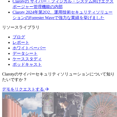
Clarotyの サイバー・フィジカル・システム向けエクス
ポージャー管理機能の内部
Claroty 2024年第2Q2、運用技術セキュリティソリュー
ションのForrester Waveで強力な業績を挙げました
リソースライブラリ
ブログ
レポート
ホワイトペーパー
データシート
ケーススタディ
ポッドキャスト
Clarotyのサイバーセキュリティソリューションについて知り
たいですか？
デモをリクエストする