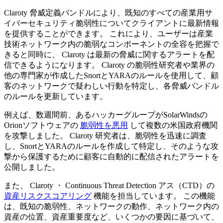
Claroty 脅威定義バンドルにより、既知のすべての産業用サ
イバーセキュリティ脆弱性についてクライアントに最新情報
を提供することができます。 これにより、ユーザーは産業
技術ネットワーク内の脆弱なコンポーネントの全容を把握で
きると同時に、 Claroty は最新の脅威に関するアラートを配
信できるようになります。 Claroty の脆弱性研究者や業界の
他の専門家が作成したSnortとYARAのルールを使用して、顧
客のネットワークで疑わしい行動を特定し、各脅威バンドル
のルールを更新しています。
例えば、数週間前、あるハッカーグループがSolarWindsの
Orionソフトウェアの
脆弱性を悪用
して複数の米国政府機関
を攻撃しました。 Claroty 研究者は、脆弱性を迅速に調査
し、SnortとYARAのルールを作成して特定し、そのような攻
撃から保護するために顧客に自動的に配信されたアラートを
公開しました。
また、 Claroty ・ Continuous Threat Detection アス（CTD）の
資産リスクスコアリング
機能を担当しています。 この機能
は、既知の脆弱性、ネットワークの動作、ネットワーク内の
資産の位置、資産重要度など、いくつかの要因に基づいて、