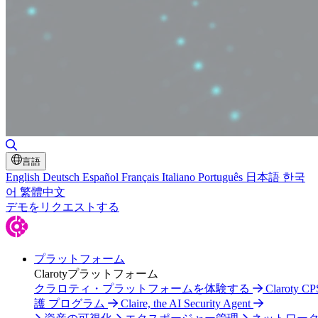
検索の切り替え
言語
English
Deutsch
Español
Français
Italiano
Português
日本語
한국
어
繁體中文
デモをリクエストする
プラットフォーム
Clarotyプラットフォーム
クラロティ・プラットフォームを体験する
Claroty C
護 プログラム
Claire, the AI Security Agent