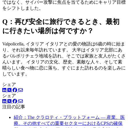
ではなく、サイバー攻撃に焦点を当てるためにキャリア目標
をシフトしました。
Q：再び安全に旅行できるとき、最初
に行きたい場所は何ですか？
Valpolicella, イタリア イタリアとの愛の物語は6歳の時に始ま
り、それ以来毎年訪れています。 大半はイタリア北部にあ
るバルポリチェラ地域を訪れ、そこでは家族と友人がたくさ
んいます。 イタリアの文化、歴史、素敵な人々、そして素
晴らしい食べ物に恋に落ち、すぐにまた訪れるのを楽しみに
しています。
シェア
LinkedIn
Facebook
ツイッター
シェア
LinkedIn
Facebook
ツイッター
注目の記事
紹介：The クラロティ・プラットフォーム — 産業、医
療、その他すべての重要セクターにおけるCPSの確保