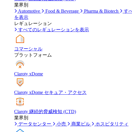
業界別
Automotive
Food & Beverage
Pharma & Biotech
す
を表示
レギュレーション
すべてのレギュレーションを表示
コマーシャル
プラットフォーム
Claroty xDome
Claroty xDome セキュア・アクセス
Claroty 継続的脅威検知 (CTD)
業界別
データセンター
小売
商業ビル
ホスピタリティ