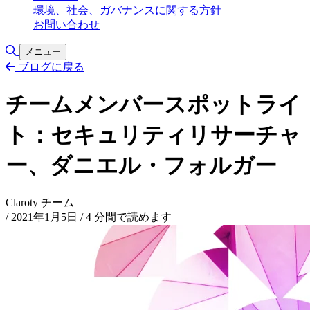
環境、社会、ガバナンスに関する方針
お問い合わせ
検索の切り替え
メニュー
ブログに戻る
チームメンバースポットライ
ト：セキュリティリサーチャ
ー、ダニエル・フォルガー
Claroty チーム
/
2021年1月5日
/
4 分間で読めます