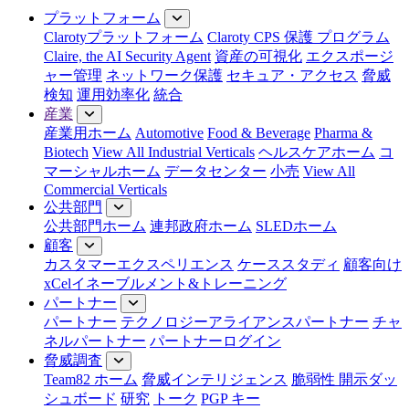
プラットフォーム
Clarotyプラットフォーム
Claroty CPS 保護 プログラム
Claire, the AI Security Agent
資産の可視化
エクスポージ
ャー管理
ネットワーク保護
セキュア・アクセス
脅威
検知
運用効率化
統合
産業
産業用ホーム
Automotive
Food & Beverage
Pharma &
Biotech
View All Industrial Verticals
ヘルスケアホーム
コ
マーシャルホーム
データセンター
小売
View All
Commercial Verticals
公共部門
公共部門ホーム
連邦政府ホーム
SLEDホーム
顧客
カスタマーエクスペリエンス
ケーススタディ
顧客向け
xCelイネーブルメント&トレーニング
パートナー
パートナー
テクノロジーアライアンスパートナー
チャ
ネルパートナー
パートナーログイン
脅威調査
Team82 ホーム
脅威インテリジェンス
脆弱性 開示ダッ
シュボード
研究
トーク
PGP キー